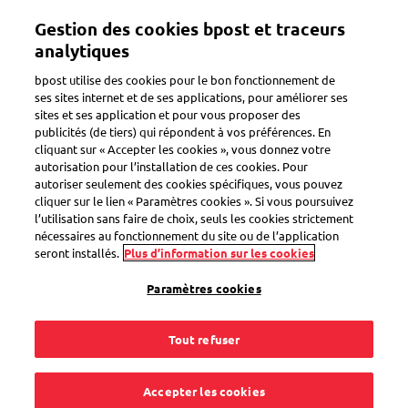
Aller
Gestion des cookies bpost et traceurs
au
Toggle navigation
contenu
analytiques
principal
bpost utilise des cookies pour le bon fonctionnement de
ses sites internet et de ses applications, pour améliorer ses
sites et ses application et pour vous proposer des
Erreur dans le colis reçu
publicités (de tiers) qui répondent à vos préférences. En
cliquant sur « Accepter les cookies », vous donnez votre
autorisation pour l’installation de ces cookies. Pour
autoriser seulement des cookies spécifiques, vous pouvez
Dois-je contacter la
cliquer sur le lien « Paramètres cookies ». Si vous poursuivez
l’utilisation sans faire de choix, seuls les cookies strictement
boutique en ligne
nécessaires au fonctionnement du site ou de l’application
seront installés.
Plus d’information sur les cookies
avant de retourner le
Paramètres cookies
colis ?
Tout refuser
Accepter les cookies