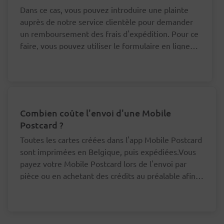
Dans ce cas, vous pouvez introduire une plainte
auprès de notre service clientèle pour demander
un remboursement des frais d'expédition. Pour ce
faire, vous pouvez utiliser le formulaire en ligne
en bas de cette page.
Combien coûte l'envoi d'une Mobile
Postcard ?
Toutes les cartes créées dans l'app Mobile Postcard
sont imprimées en Belgique, puis expédiées.Vous
payez votre Mobile Postcard lors de l'envoi par
pièce ou en achetant des crédits au préalable afin
d'envoyer votre carte à un moindre prix.Mobile
Vous n'avez pas besoin de payer vos cartes
Postcard - Par pièceLes cartes à destination d'une
postales une à une.
adresse en Belgique sont envoyées au tarif national
Le prix par Mobile Postcard diminue lorsque
(Prior: livraison le jour ouvrable suivant ou Non
vous achetez au moins 5 crédits à l'avance.