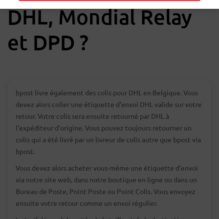
DHL, Mondial Relay
et DPD ?
bpost livre également des colis pour DHL en Belgique. Vous
devez alors coller une étiquette d'envoi DHL valide sur votre
retour. Votre colis sera ensuite retourné par DHL à
l'expéditeur d'origine. Vous pouvez toujours retourner un
colis qui a été livré par un livreur de colis autre que bpost via
bpost.
Vous devez alors acheter vous-même une étiquette d'envoi
via notre site web, dans notre boutique en ligne ou dans un
Bureau de Poste, Point Poste ou Point Colis. Vous envoyez
ensuite votre retour comme un envoi régulier.