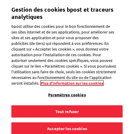
Aller
Gestion des cookies bpost et traceurs
au
Toggle navigation
contenu
analytiques
principal
bpost utilise des cookies pour le bon fonctionnement de
ses sites internet et de ses applications, pour améliorer ses
sites et ses application et pour vous proposer des
Préparer un colis
publicités (de tiers) qui répondent à vos préférences. En
cliquant sur « Accepter les cookies », vous donnez votre
autorisation pour l’installation de ces cookies. Pour
autoriser seulement des cookies spécifiques, vous pouvez
Bpost gère-t-il
cliquer sur le lien « Paramètres cookies ». Si vous poursuivez
l’utilisation sans faire de choix, seuls les cookies strictement
également mon
nécessaires au fonctionnement du site ou de l’application
seront installés.
Plus d’information sur les cookies
retour via des
Paramètres cookies
services de
Tout refuser
messagerie tels que
Accepter les cookies