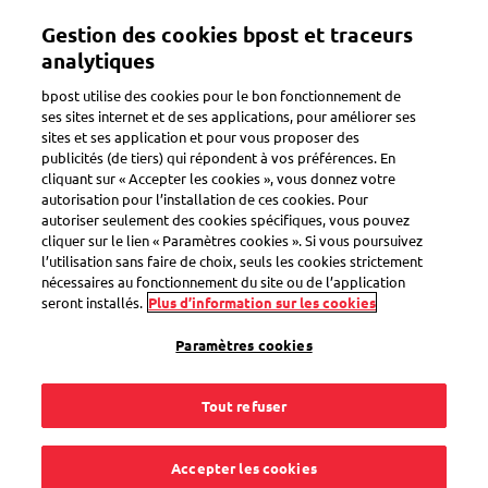
Aller
Gestion des cookies bpost et traceurs
au
Toggle navigation
contenu
analytiques
principal
bpost utilise des cookies pour le bon fonctionnement de
ses sites internet et de ses applications, pour améliorer ses
sites et ses application et pour vous proposer des
publicités (de tiers) qui répondent à vos préférences. En
Search
cliquant sur « Accepter les cookies », vous donnez votre
autorisation pour l’installation de ces cookies. Pour
autoriser seulement des cookies spécifiques, vous pouvez
cliquer sur le lien « Paramètres cookies ». Si vous poursuivez
Préparer des colis
l’utilisation sans faire de choix, seuls les cookies strictement
nécessaires au fonctionnement du site ou de l’application
seront installés.
Plus d’information sur les cookies
5
questions
Paramètres cookies
« Préparer des colis »
pour le mot-clé
Tout refuser
Quelle taille et poids peut faire mon colis pour
l'étranger ?
Accepter les cookies