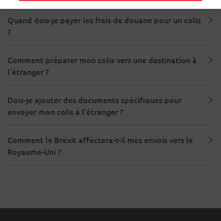
Quand dois-je payer les frais de douane pour un colis
?
Comment préparer mon colis vers une destination à
l'étranger ?
Dois-je ajouter des documents spécifiques pour
envoyer mon colis à l'étranger ?
Comment le Brexit affectera-t-il mes envois vers le
Royaume-Uni ?