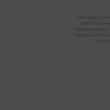
Avec bpost business
réfléchissons av
logistiques, quels qu
solutions sur mesur
premier