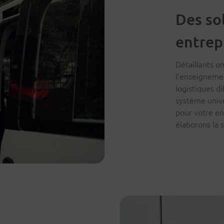
Des so
entrep
Détaillants o
l’enseignemen
logistiques d
système univ
pour votre en
élaborons la s