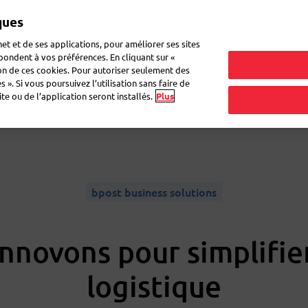
ques
Mon 
et et de ses applications, pour améliorer ses sites
épondent à vos préférences. En cliquant sur «
ion de ces cookies. Pour autoriser seulement des
r du courrier
Recevoir du courrier
Logistique
FAQ
eShop
 ». Si vous poursuivez l’utilisation sans faire de
e ou de l’application seront installés.
Plus
bpost business solutions
nnovons pour simplifie
logistique