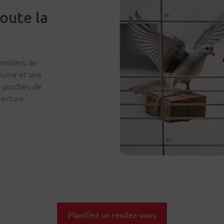
oute la
milliers de
olume et une
s proches de
verture
Planifiez un rendez-vous