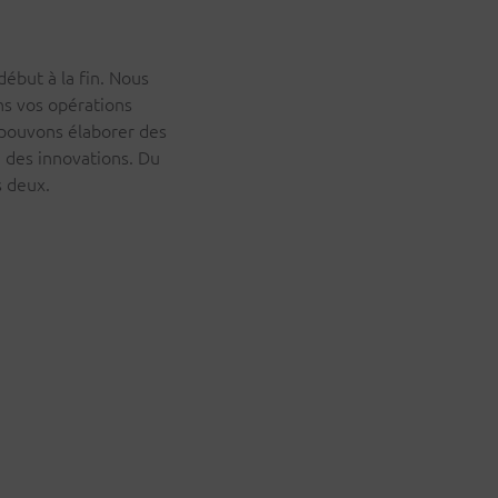
début à la fin. Nous
ns vos opérations
t pouvons élaborer des
 des innovations. Du
es deux.