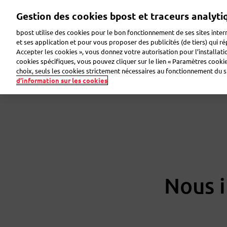
Aller
Gestion des cookies bpost et traceurs analyti
au
contenu
bpost utilise des cookies pour le bon fonctionnement de ses sites intern
principal
et ses application et pour vous proposer des publicités (de tiers) qui r
Accepter les cookies », vous donnez votre autorisation pour l’installat
Faire de la publicité
Envoyer des colis
Envoye
cookies spécifiques, vous pouvez cliquer sur le lien « Paramètres cookies
choix, seuls les cookies strictement nécessaires au fonctionnement du sit
d’information sur les cookies
Nous i