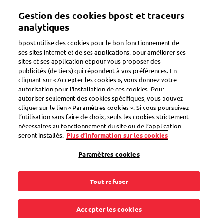
Aller
Gestion des cookies bpost et traceurs
au
Toggle navigation
contenu
analytiques
principal
bpost utilise des cookies pour le bon fonctionnement de
ses sites internet et de ses applications, pour améliorer ses
sites et ses application et pour vous proposer des
publicités (de tiers) qui répondent à vos préférences. En
Search
cliquant sur « Accepter les cookies », vous donnez votre
autorisation pour l’installation de ces cookies. Pour
autoriser seulement des cookies spécifiques, vous pouvez
cliquer sur le lien « Paramètres cookies ». Si vous poursuivez
Livraison sécurisée
l’utilisation sans faire de choix, seuls les cookies strictement
nécessaires au fonctionnement du site ou de l’application
seront installés.
Plus d’information sur les cookies
3
questions
Paramètres cookies
« Livraison sécurisée »
pour le mot-clé
Tout refuser
Quand bpost envoie le code de Livraison sécurisée ?
Accepter les cookies