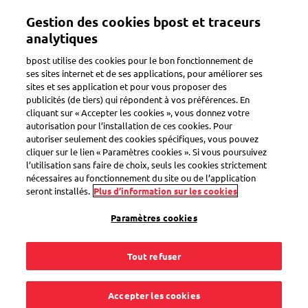
Aller
Gestion des cookies bpost et traceurs
au
Toggle navigation
contenu
analytiques
principal
bpost utilise des cookies pour le bon fonctionnement de
ses sites internet et de ses applications, pour améliorer ses
sites et ses application et pour vous proposer des
Consulter le solde
publicités (de tiers) qui répondent à vos préférences. En
cliquant sur « Accepter les cookies », vous donnez votre
autorisation pour l’installation de ces cookies. Pour
autoriser seulement des cookies spécifiques, vous pouvez
Comment savoir quel
cliquer sur le lien « Paramètres cookies ». Si vous poursuivez
l’utilisation sans faire de choix, seuls les cookies strictement
solde il reste sur ma
nécessaires au fonctionnement du site ou de l’application
seront installés.
Plus d’information sur les cookies
machine à affranchir/
Paramètres cookies
sur mon compte de
Tout refuser
provision ?
Accepter les cookies