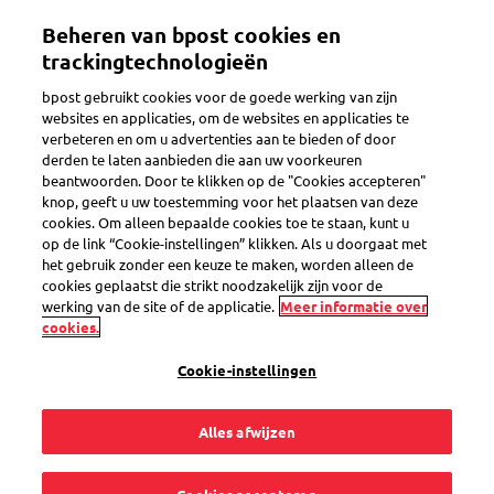
Overslaan
Beheren van bpost cookies en
en
Toggle navigation
naar
trackingtechnologieën
de
bpost gebruikt cookies voor de goede werking van zijn
inhoud
websites en applicaties, om de websites en applicaties te
gaan
verbeteren en om u advertenties aan te bieden of door
Saldo bekijken
derden te laten aanbieden die aan uw voorkeuren
beantwoorden. Door te klikken op de "Cookies accepteren"
knop, geeft u uw toestemming voor het plaatsen van deze
cookies. Om alleen bepaalde cookies toe te staan, kunt u
Hoe weet ik welk
op de link “Cookie-instellingen” klikken. Als u doorgaat met
het gebruik zonder een keuze te maken, worden alleen de
saldo ik nog op mijn
cookies geplaatst die strikt noodzakelijk zijn voor de
werking van de site of de applicatie.
Meer informatie over
cookies.
frankeermachine of
Cookie-instellingen
transitrekening heb?
Alles afwijzen