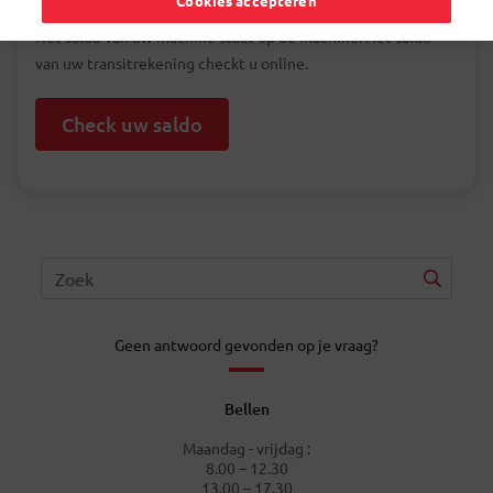
Cookies accepteren
Het saldo van uw machine staat op de machine. Het saldo
van uw transitrekening checkt u online.
Check uw saldo
Geen antwoord gevonden op je vraag?
Bellen
Maandag - vrijdag :
8.00 – 12.30
13.00 – 17.30