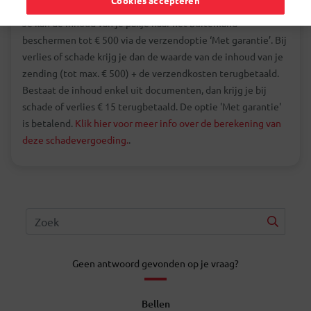
Cookies accepteren
Je kan de inhoud van je pakje naar het buitenland
beschermen tot € 500 via de verzendoptie ‘Met garantie’. Bij
verlies of schade krijg je dan de waarde van de inhoud van je
zending (tot max. € 500) + de verzendkosten terugbetaald.
Bestaat de inhoud enkel uit documenten, dan krijg je bij
schade of verlies € 15 terugbetaald. De optie 'Met garantie'
is betalend.
Klik hier voor meer info over de berekening van
deze schadevergoeding.
.
Geen antwoord gevonden op je vraag?
Bellen