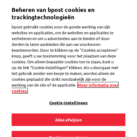
Overslaan
Beheren van bpost cookies en
en
Toggle navigation
naar
trackingtechnologieën
de
bpost gebruikt cookies voor de goede werking van zijn
inhoud
websites en applicaties, om de websites en applicaties te
gaan
verbeteren en om u advertenties aan te bieden of door
Verzendopties
derden te laten aanbieden die aan uw voorkeuren
beantwoorden. Door te klikken op de "Cookies accepteren"
knop, geeft u uw toestemming voor het plaatsen van deze
cookies. Om alleen bepaalde cookies toe te staan, kunt u
Kan ik mijn
op de link “Cookie-instellingen” klikken. Als u doorgaat met
het gebruik zonder een keuze te maken, worden alleen de
internationale pakje
cookies geplaatst die strikt noodzakelijk zijn voor de
werking van de site of de applicatie.
Meer informatie over
cookies.
beschermen tegen
Cookie-instellingen
diefstal of schade?
Alles afwijzen