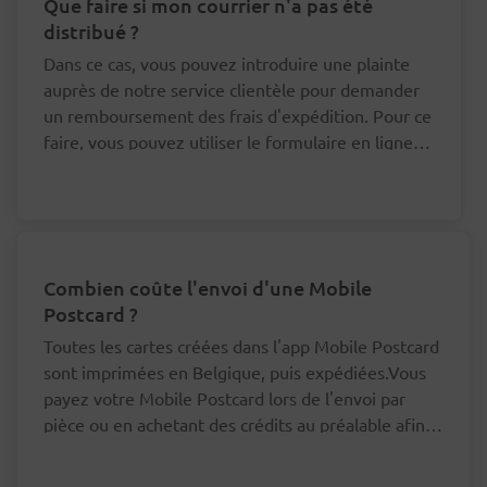
Que faire si mon courrier n'a pas été
distribué ?
Dans ce cas, vous pouvez introduire une plainte
auprès de notre service clientèle pour demander
un remboursement des frais d'expédition. Pour ce
faire, vous pouvez utiliser le formulaire en ligne
en bas de cette page.
Combien coûte l'envoi d'une Mobile
Postcard ?
Toutes les cartes créées dans l'app Mobile Postcard
sont imprimées en Belgique, puis expédiées.Vous
payez votre Mobile Postcard lors de l'envoi par
pièce ou en achetant des crédits au préalable afin
d'envoyer votre carte à un moindre prix.Mobile
Vous n'avez pas besoin de payer vos cartes
Postcard - Par pièceLes cartes à destination d'une
postales une à une.