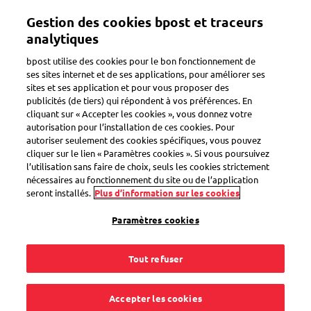
Aller
Gestion des cookies bpost et traceurs
au
Toggle navigation
contenu
analytiques
principal
bpost utilise des cookies pour le bon fonctionnement de
ses sites internet et de ses applications, pour améliorer ses
sites et ses application et pour vous proposer des
Préparer un colis
publicités (de tiers) qui répondent à vos préférences. En
cliquant sur « Accepter les cookies », vous donnez votre
autorisation pour l’installation de ces cookies. Pour
autoriser seulement des cookies spécifiques, vous pouvez
Comment envoyer ou
cliquer sur le lien « Paramètres cookies ». Si vous poursuivez
l’utilisation sans faire de choix, seuls les cookies strictement
retourner mon colis
nécessaires au fonctionnement du site ou de l’application
seront installés.
Plus d’information sur les cookies
via le facteur ?
Paramètres cookies
Tout refuser
Si le facteur sonne à votre porte pour livrer un colis, vous
Accepter les cookies