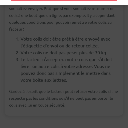
pouvez également lui confier un autre colis que vous
souhaitez envoyer. Pratique si vous souhaitez retourner un
colis à une boutique en ligne, par exemple. Il y a cependant
quelques conditions pour pouvoir remettre votre colis au
facteur :
Votre colis doit être prêt à être envoyé avec
l'étiquette d'envoi ou de retour collée.
Votre colis ne doit pas peser plus de 30 kg.
Le facteur n'acceptera votre colis que s'il doit
livrer un autre colis à votre adresse. Vous ne
pouvez donc pas simplement le mettre dans
votre boîte aux lettres.
Gardez à l'esprit que le facteur peut refuser votre colis s'il ne
respecte pas les conditions ou s'il ne peut pas emporter le
colis avec lui en toute sécurité.