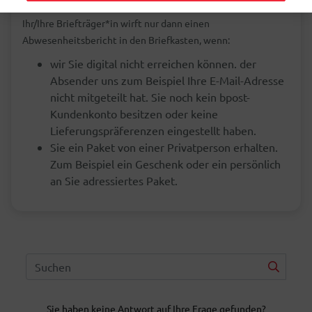
Ihr/Ihre Briefträger*in wirft nur dann einen
Abwesenheitsbericht in den Briefkasten, wenn:
wir Sie digital nicht erreichen können. der
Absender uns zum Beispiel Ihre E-Mail-Adresse
nicht mitgeteilt hat. Sie noch kein bpost-
Kundenkonto besitzen oder keine
Lieferungspräferenzen eingestellt haben.
Sie ein Paket von einer Privatperson erhalten.
Zum Beispiel ein Geschenk oder ein persönlich
an Sie adressiertes Paket.
Sie haben keine Antwort auf Ihre Frage gefunden?