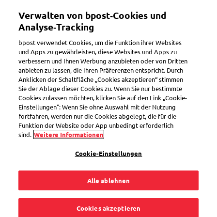
Direkt
Verwalten von bpost‑Cookies und
zum
Toggle navigation
Inhalt
Analyse‑Tracking
bpost verwendet Cookies, um die Funktion ihrer Websites
und Apps zu gewährleisten, diese Websites und Apps zu
verbessern und Ihnen Werbung anzubieten oder von Dritten
Keine Abwesenheitsbenachrichtigung erhalten
anbieten zu lassen, die Ihren Präferenzen entspricht. Durch
Anklicken der Schaltfläche „Cookies akzeptieren“ stimmen
Sie der Ablage dieser Cookies zu. Wenn Sie nur bestimmte
Cookies zulassen möchten, klicken Sie auf den Link „Cookie-
Wann erhalte ich
Einstellungen": Wenn Sie ohne Auswahl mit der Nutzung
fortfahren, werden nur die Cookies abgelegt, die für die
noch einen
Funktion der Website oder App unbedingt erforderlich
sind.
Weitere Informationen
Abwesenheitsbericht
Cookie-Einstellungen
auf Papier?
Alle ablehnen
Cookies akzeptieren