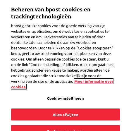
Overslaan
Beheren van bpost cookies en
en
Toggle navigation
naar
trackingtechnologieën
de
bpost gebruikt cookies voor de goede werking van zijn
inhoud
websites en applicaties, om de websites en applicaties te
gaan
verbeteren en om u advertenties aan te bieden of door
Verzendopties
derden te laten aanbieden die aan uw voorkeuren
beantwoorden. Door te klikken op de "Cookies accepteren"
knop, geeft u uw toestemming voor het plaatsen van deze
cookies. Om alleen bepaalde cookies toe te staan, kunt u
Wanneer is mijn
op de link “Cookie-instellingen” klikken. Als u doorgaat met
het gebruik zonder een keuze te maken, worden alleen de
zending een pakje en
cookies geplaatst die strikt noodzakelijk zijn voor de
werking van de site of de applicatie.
Meer informatie over
cookies.
geen brief meer?
Cookie-instellingen
Alles afwijzen
Je zending wordt automatisch een pakje als ze minstens een