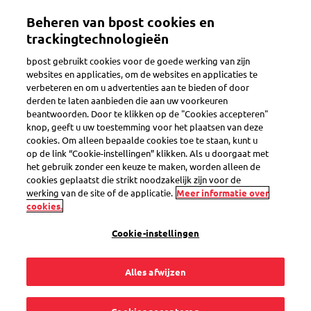
Overslaan
Beheren van bpost cookies en
en
Toggle navigation
naar
trackingtechnologieën
de
bpost gebruikt cookies voor de goede werking van zijn
inhoud
websites en applicaties, om de websites en applicaties te
gaan
verbeteren en om u advertenties aan te bieden of door
Verzamelen van postzegels
derden te laten aanbieden die aan uw voorkeuren
beantwoorden. Door te klikken op de "Cookies accepteren"
knop, geeft u uw toestemming voor het plaatsen van deze
cookies. Om alleen bepaalde cookies toe te staan, kunt u
Kan ik nog
op de link “Cookie-instellingen” klikken. Als u doorgaat met
het gebruik zonder een keuze te maken, worden alleen de
scheurcodes krijgen
cookies geplaatst die strikt noodzakelijk zijn voor de
werking van de site of de applicatie.
Meer informatie over
cookies.
in mijn collectie?
Cookie-instellingen
Alles afwijzen
Scheurcodes aanvragen in een abonnement is niet meer