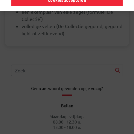
Cookies accepteren
mogelijk. Je hebt de keuze tussen:
een exemplaar van elke zegel (formule 'De
Collectie')
volledige vellen (De Collectie gegomd, gegomd
light of zelfklevend)
Geen antwoord gevonden op je vraag?
Bellen
Maandag - vrijdag :
08.00 - 12.30 u.
13.00 - 18.00 u.