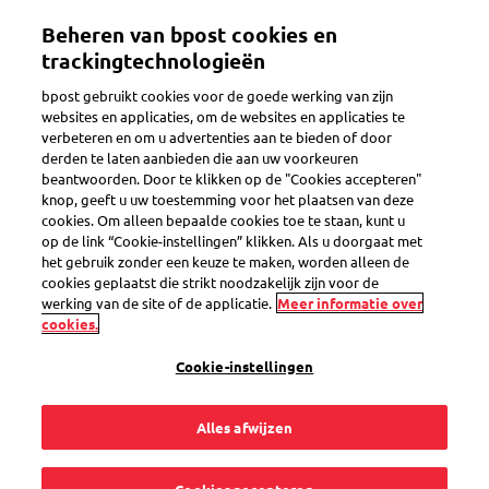
Overslaan
Beheren van bpost cookies en
en
Toggle navigation
naar
trackingtechnologieën
de
bpost gebruikt cookies voor de goede werking van zijn
inhoud
websites en applicaties, om de websites en applicaties te
gaan
verbeteren en om u advertenties aan te bieden of door
Bij verhuis
derden te laten aanbieden die aan uw voorkeuren
beantwoorden. Door te klikken op de "Cookies accepteren"
knop, geeft u uw toestemming voor het plaatsen van deze
cookies. Om alleen bepaalde cookies toe te staan, kunt u
Ik verhuis. Moet ik
op de link “Cookie-instellingen” klikken. Als u doorgaat met
het gebruik zonder een keuze te maken, worden alleen de
mijn adreswijziging
cookies geplaatst die strikt noodzakelijk zijn voor de
werking van de site of de applicatie.
Meer informatie over
cookies.
doorgeven aan al
Cookie-instellingen
mijn contacten en
Alles afwijzen
leveranciers?