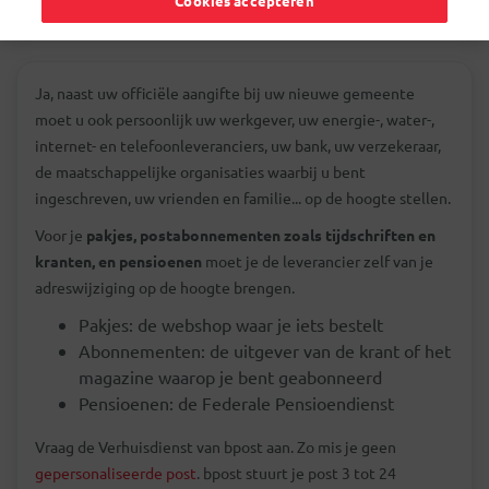
Cookies accepteren
Ja, naast uw officiële aangifte bij uw nieuwe gemeente
moet u ook persoonlijk uw werkgever, uw energie-, water-,
internet- en telefoonleveranciers, uw bank, uw verzekeraar,
de maatschappelijke organisaties waarbij u bent
ingeschreven, uw vrienden en familie... op de hoogte stellen.
Voor je
pakjes, postabonnementen zoals tijdschriften en
kranten, en pensioenen
moet je de leverancier zelf van je
adreswijziging op de hoogte brengen.
Pakjes: de webshop waar je iets bestelt
Abonnementen: de uitgever van de krant of het
magazine waarop je bent geabonneerd
Pensioenen: de Federale Pensioendienst
Vraag de Verhuisdienst van bpost aan. Zo mis je geen
gepersonaliseerde post
. bpost stuurt je post 3 tot 24