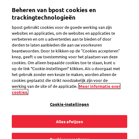
Overslaan
Beheren van bpost cookies en
en
Toggle navigation
naar
trackingtechnologieën
de
bpost gebruikt cookies voor de goede werking van zijn
inhoud
websites en applicaties, om de websites en applicaties te
gaan
verbeteren en om u advertenties aan te bieden of door
Verzendopties
derden te laten aanbieden die aan uw voorkeuren
beantwoorden. Door te klikken op de "Cookies accepteren"
knop, geeft u uw toestemming voor het plaatsen van deze
cookies. Om alleen bepaalde cookies toe te staan, kunt u
Heeft bpost een
op de link “Cookie-instellingen” klikken. Als u doorgaat met
het gebruik zonder een keuze te maken, worden alleen de
dienst voor snelle
cookies geplaatst die strikt noodzakelijk zijn voor de
werking van de site of de applicatie.
Meer informatie over
cookies.
leveringen?
Cookie-instellingen
Alles afwijzen
Euro-Sprinters is onze koerierdienst voor dringende