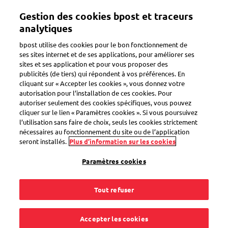
Aller
Gestion des cookies bpost et traceurs
au
Toggle navigation
contenu
analytiques
principal
bpost utilise des cookies pour le bon fonctionnement de
ses sites internet et de ses applications, pour améliorer ses
sites et ses application et pour vous proposer des
Service clientèle
publicités (de tiers) qui répondent à vos préférences. En
cliquant sur « Accepter les cookies », vous donnez votre
autorisation pour l’installation de ces cookies. Pour
autoriser seulement des cookies spécifiques, vous pouvez
Comment puis-je
cliquer sur le lien « Paramètres cookies ». Si vous poursuivez
l’utilisation sans faire de choix, seuls les cookies strictement
introduire une
nécessaires au fonctionnement du site ou de l’application
seront installés.
Plus d’information sur les cookies
plainte à propos d'un
Paramètres cookies
collaborateur de
Tout refuser
bpost ?
Accepter les cookies