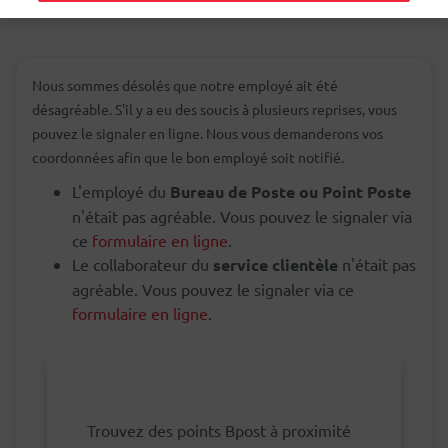
Nous sommes désolés que notre employé ait été
désagréable. S'il y a eu des soucis à plusieurs reprises, vous
pouvez le signaler en ligne. Nous vous demanderons vos
coordonnées afin que le bon employé soit notifié.
L'employé du
Bureau de Poste ou Point Poste
n'était pas agréable. Vous pouvez le signaler via
ce
formulaire en ligne
.
Le collaborateur du
service clientèle
n'était pas
agréable. Vous pouvez le signaler via ce
formulaire en ligne
.
Trouvez des points Bpost à proximité