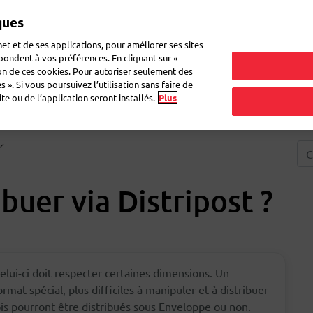
ques
Mon 
et et de ses applications, pour améliorer ses sites
épondent à vos préférences. En cliquant sur «
ion de ces cookies. Pour autoriser seulement des
r du courrier
Recevoir du courrier
Logistique
FAQ
eShop
 ». Si vous poursuivez l’utilisation sans faire de
e ou de l’application seront installés.
Plus
ibuer via Distripost ?
celui-ci doit respecter certaines dimensions. Un
mat spécial, plus difficiles à manipuler et à distribuer
ois pourront être distribués sous Enveloppe ou non.