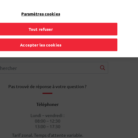
FR
Toggle Dropdown
Bpost
Professionnel
Paramètres cookies
Tout refuser
Accepter les cookies
Pas trouvé de réponse à votre question ?
Téléphoner
Lundi – vendredi :
08:00 – 12:30
13:00 – 17:30
Tarif zonal. Temps d’attente variable.