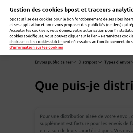
Aller
Gestion des cookies bpost et traceurs analyti
au
contenu
bpost utilise des cookies pour le bon fonctionnement de ses sites intern
principal
et ses application et pour vous proposer des publicités (de tiers) qui r
Accepter les cookies », vous donnez votre autorisation pour l’installat
Faire de la publicité
Envoyer des colis
Envoye
cookies spécifiques, vous pouvez cliquer sur le lien « Paramètres cookies
choix, seuls les cookies strictement nécessaires au fonctionnement du sit
d’information sur les cookies
Envois publicitaires
Distripost
Types d'envoi
Que puis-je distr
Pour une distribution aisée de votre envoi, 
supplément est facturé pour les envois de for
en raison de leurs caractéristiques. Vos env