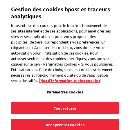
Aller
Gestion des cookies bpost et traceurs
au
Toggle navigation
contenu
analytiques
principal
bpost utilise des cookies pour le bon fonctionnement de
ses sites internet et de ses applications, pour améliorer ses
sites et ses application et pour vous proposer des
Modifier les données
publicités (de tiers) qui répondent à vos préférences. En
cliquant sur « Accepter les cookies », vous donnez votre
autorisation pour l’installation de ces cookies. Pour
autoriser seulement des cookies spécifiques, vous pouvez
Je souhaite faire
cliquer sur le lien « Paramètres cookies ». Si vous poursuivez
l’utilisation sans faire de choix, seuls les cookies strictement
changer la référence
nécessaires au fonctionnement du site ou de l’application
seront installés.
Plus d’information sur les cookies
ou le numéro de bon
Paramètres cookies
de commande sur
Tout refuser
mes futures factures.
Accepter les cookies