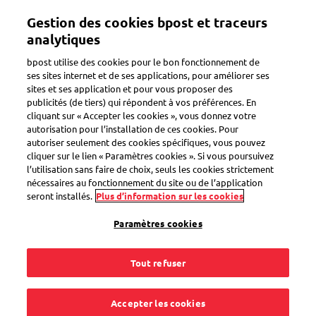
Aller
Gestion des cookies bpost et traceurs
au
Toggle navigation
contenu
analytiques
principal
bpost utilise des cookies pour le bon fonctionnement de
ses sites internet et de ses applications, pour améliorer ses
sites et ses application et pour vous proposer des
Comment ça fonctionne ?
publicités (de tiers) qui répondent à vos préférences. En
cliquant sur « Accepter les cookies », vous donnez votre
autorisation pour l’installation de ces cookies. Pour
autoriser seulement des cookies spécifiques, vous pouvez
Est-il possible de
cliquer sur le lien « Paramètres cookies ». Si vous poursuivez
l’utilisation sans faire de choix, seuls les cookies strictement
conclure un contrat
nécessaires au fonctionnement du site ou de l’application
seront installés.
Plus d’information sur les cookies
avec bpost pour un
Paramètres cookies
envoi régulier de
Tout refuser
courriers via
Accepter les cookies