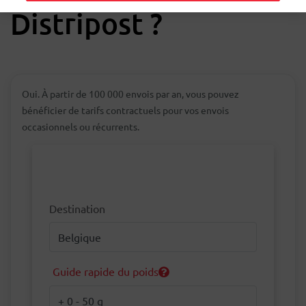
Distripost ?
Oui. À partir de 100 000 envois par an, vous pouvez
bénéficier de tarifs contractuels pour vos envois
occasionnels ou récurrents.
Destination
Destination
Guide rapide du poids
Poids