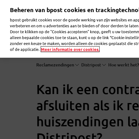
Overslaan
Beheren van bpost cookies en trackingtechno
en
naar
bpost gebruikt cookies voor de goede werking van zijn websites en appl
de
verbeteren en om u advertenties aan te bieden of door derden te lat
inhoud
Door te klikken op de "Cookies accepteren" knop, geeft u uw toestem
gaan
Reclame maken
Pakjes verzenden
Post ver
alleen bepaalde cookies toe te staan, kunt u op de link “Cookie-instell
zonder een keuze te maken, worden alleen de cookies geplaatst die stri
of de applicatie.
Meer informatie over cookies.
Reclamezendingen
Distripost
Hoe werkt het
Kan ik een contr
afsluiten als ik 
huiszendingen l
Distripost?