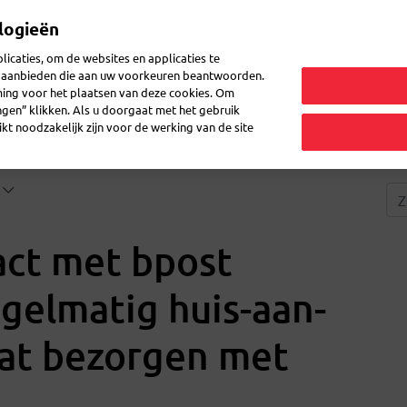
logieën
Mijn 
icaties, om de websites en applicaties te
en aanbieden die aan uw voorkeuren beantwoorden.
ming voor het plaatsen van deze cookies. Om
zenden
Post ontvangen
Logistiek
FAQ
eShop
ingen” klikken. Als u doorgaat met het gebruik
kt noodzakelijk zijn voor de werking van de site
?
act met bpost
regelmatig huis-aan-
aat bezorgen met