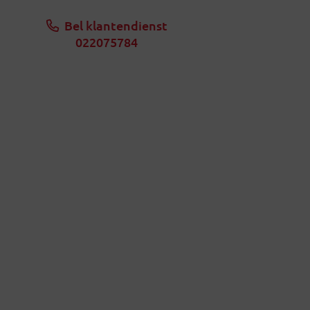
Bel klantendienst
022075784