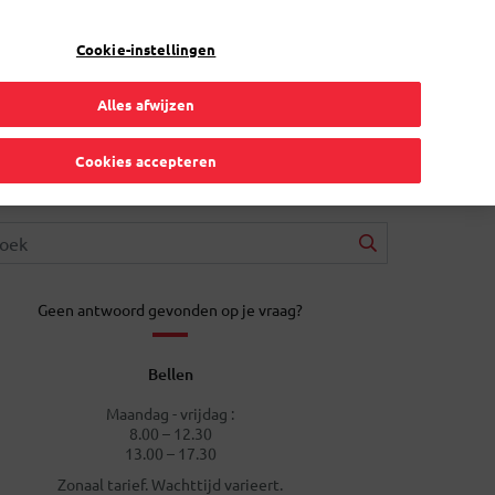
NL
Toggle Dropdown
Bpost
Zakelijk
Cookie-instellingen
Alles afwijzen
Cookies accepteren
Geen antwoord gevonden op je vraag?
Bellen
Maandag - vrijdag :
8.00 – 12.30
13.00 – 17.30
Zonaal tarief. Wachttijd varieert.