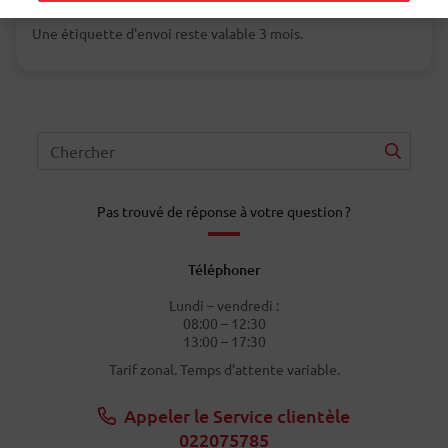
Une étiquette d'envoi reste valable 3 mois.
Pas trouvé de réponse à votre question ?
Téléphoner
Lundi – vendredi :
08:00 – 12:30
13:00 – 17:30
Tarif zonal. Temps d’attente variable.
Appeler le Service clientèle
022075785