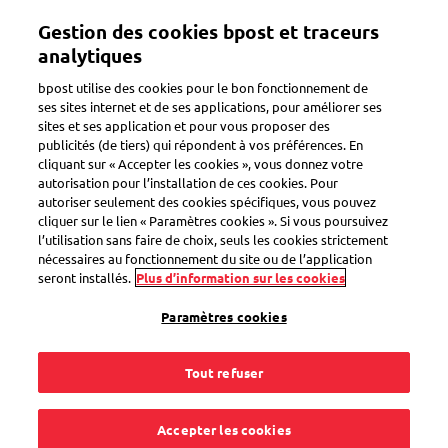
Aller
Gestion des cookies bpost et traceurs
au
Toggle navigation
contenu
analytiques
principal
bpost utilise des cookies pour le bon fonctionnement de
ses sites internet et de ses applications, pour améliorer ses
sites et ses application et pour vous proposer des
Comment ça fonctionne ?
publicités (de tiers) qui répondent à vos préférences. En
cliquant sur « Accepter les cookies », vous donnez votre
autorisation pour l’installation de ces cookies. Pour
autoriser seulement des cookies spécifiques, vous pouvez
Combien de temps
cliquer sur le lien « Paramètres cookies ». Si vous poursuivez
l’utilisation sans faire de choix, seuls les cookies strictement
une étiquette
nécessaires au fonctionnement du site ou de l’application
seront installés.
Plus d’information sur les cookies
d'envoi reste-t-elle
Paramètres cookies
valable ?
Tout refuser
Accepter les cookies