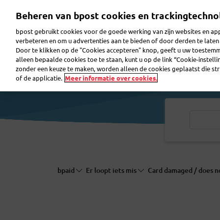
Overslaan
Beheren van bpost cookies en trackingtechno
en
naar
bpost gebruikt cookies voor de goede werking van zijn websites en appl
de
verbeteren en om u advertenties aan te bieden of door derden te lat
inhoud
Door te klikken op de "Cookies accepteren" knop, geeft u uw toestem
gaan
Pakje verzenden
Pakje ontvangen
Brief ver
alleen bepaalde cookies toe te staan, kunt u op de link “Cookie-instell
zonder een keuze te maken, worden alleen de cookies geplaatst die stri
of de applicatie.
Meer informatie over cookies.
bpaid
Er loopt iets mis
Card damaged / does 