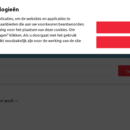
logieën
Mijn 
icaties, om de websites en applicaties te
en aanbieden die aan uw voorkeuren beantwoorden.
ming voor het plaatsen van deze cookies. Om
zenden
Post doorsturen
Veelgestelde vragen
eShop
ingen” klikken. Als u doorgaat met het gebruik
kt noodzakelijk zijn voor de werking van de site
S
not work