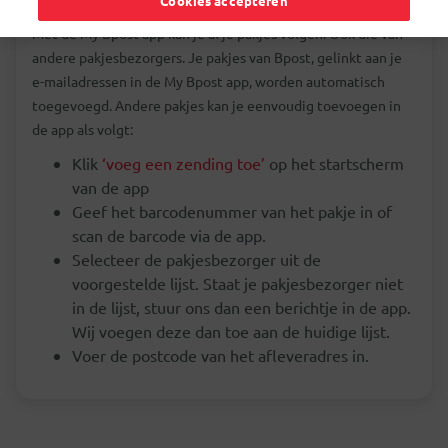
Cookies accepteren
Met de My Bpost app kan je al je pakjes volgen. Ook die van
andere pakjesbezorgers. Je pakjes van Bpost, gelinkt aan je
e-mailadressen in de My Bpost app, worden automatisch
toegevoegd. Andere pakjes kan je eenvoudig toevoegen in
de app als volgt:
Klik
‘voeg een zending toe’
op het startscherm
van de app
Geef het barcodenummer van het pakje in of
scan de barcode via de app.
Selecteer de pakjesbezorger uit de
voorgestelde lijst. Staat je pakjesbezorger niet
in de lijst, stuur ons dan een berichtje in de app.
Wij voegen deze dan toe aan de huidige lijst.
Voer de postcode van het afleveradres in.