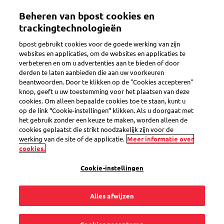
Overslaan
Beheren van bpost cookies en
en
Toggle navigation
Volg al je pakjes in één app
Bekijk
naar
trackingtechnologieën
de
bpost gebruikt cookies voor de goede werking van zijn
inhoud
websites en applicaties, om de websites en applicaties te
gaan
verbeteren en om u advertenties aan te bieden of door
Pakjes ontvangen
derden te laten aanbieden die aan uw voorkeuren
beantwoorden. Door te klikken op de "Cookies accepteren"
knop, geeft u uw toestemming voor het plaatsen van deze
cookies. Om alleen bepaalde cookies toe te staan, kunt u
Welke pakjes kan ik
op de link “Cookie-instellingen” klikken. Als u doorgaat met
het gebruik zonder een keuze te maken, worden alleen de
volgen via de My
cookies geplaatst die strikt noodzakelijk zijn voor de
werking van de site of de applicatie.
Meer informatie over
cookies.
Bpost app en hoe
Cookie-instellingen
voeg ik ze toe?
Alles afwijzen