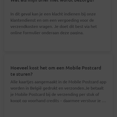
In dit geval kan je een klacht indienen bij onze
klantendienst en om een vergoeding voor de
verzendkosten vragen. Je doet dit best via het
online formulier onderaan deze pagina.
Hoeveel kost het om een Mobile Postcard
te sturen?
Alle kaartjes aangemaakt in de Mobile Postcard app
worden in België gedrukt en verzonden.Je betaalt
je Mobile Postcard bij de verzending per stuk of
koopt op voorhand credits – daarmee verstuur je je
postkaart goedkoper.Mobile Postcard - per
Je hoeft je postkaartjes niet een voor een af
stukKaartjes voor een bestemming in België
te rekenen.