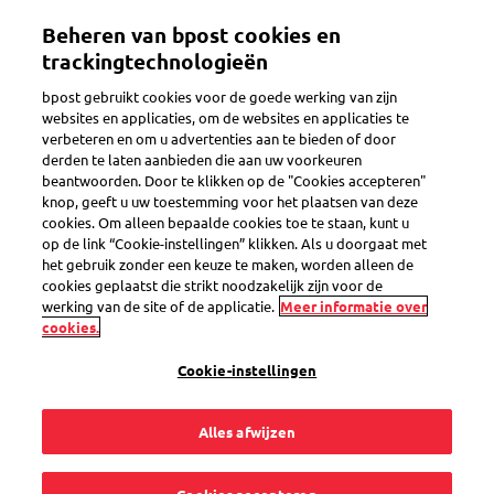
Overslaan
Beheren van bpost cookies en
en
Toggle navigation
Volg al je pakjes in één app
Bekijk
naar
trackingtechnologieën
de
bpost gebruikt cookies voor de goede werking van zijn
inhoud
websites en applicaties, om de websites en applicaties te
gaan
verbeteren en om u advertenties aan te bieden of door
Rechtstreeks in je brievenbus
derden te laten aanbieden die aan uw voorkeuren
beantwoorden. Door te klikken op de "Cookies accepteren"
knop, geeft u uw toestemming voor het plaatsen van deze
cookies. Om alleen bepaalde cookies toe te staan, kunt u
Hoe kan ik mijn
op de link “Cookie-instellingen” klikken. Als u doorgaat met
het gebruik zonder een keuze te maken, worden alleen de
mandaatgegevens
cookies geplaatst die strikt noodzakelijk zijn voor de
werking van de site of de applicatie.
Meer informatie over
cookies.
voor aangetekende
Cookie-instellingen
zendingen wijzigen
Alles afwijzen
of stoppen?