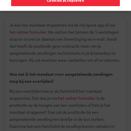
Cookies accepteren
Je kan het mandaat stopzetten via de My bpost app of via
het online formulier
. We zetten het binnen de 5 werkdagen
stop en sturen je daarvan een bevestiging via e-mail. Vanaf
dan heeft de postbode geen volmacht meer om je
aangetekende zendingen rechtstreeks in je brievenbus te
bezorgen. Hij zal voortaan weer aanbellen om af te tekenen.
Hoe zet ik het mandaat voor aangetekende zendingen
stop bij een overlijden?
Bij een overlijden kan je als familielid het mandaat
stopzetten. Dat doe je via
het online formulier
. Is de
postbode op de hoogte van het overlijden of heb je het
mandaat stopgezet? Dan zal de postbode bij een
aangetekende zending een briefje in de bus steken.
Daarmee kan een familielid de zending komen ophalen in