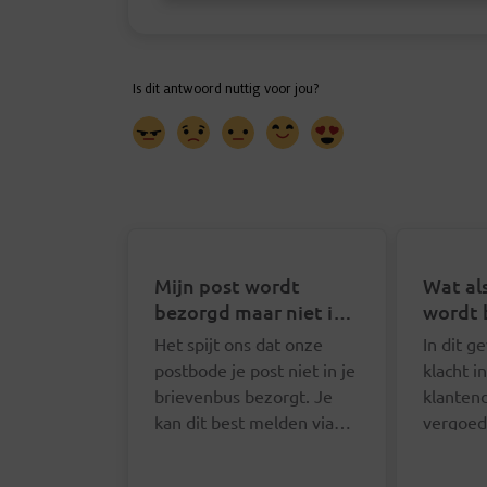
Mijn post wordt
Wat als
bezorgd maar niet in
wordt 
mijn brievenbus. Wat
Het spijt ons dat onze
In dit g
kan ik doen?
postbode je post niet in je
klacht i
brievenbus bezorgt. Je
klanten
kan dit best melden via
vergoed
het online formulier. We
verzend
zullen je contactgegevens
doet dit