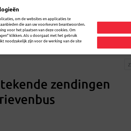
logieën
Mijn 
icaties, om de websites en applicaties te
en aanbieden die aan uw voorkeuren beantwoorden.
ming voor het plaatsen van deze cookies. Om
zenden
Post doorsturen
Veelgestelde vragen
eShop
ingen” klikken. Als u doorgaat met het gebruik
kt noodzakelijk zijn voor de werking van de site
etekende zendingen
brievenbus