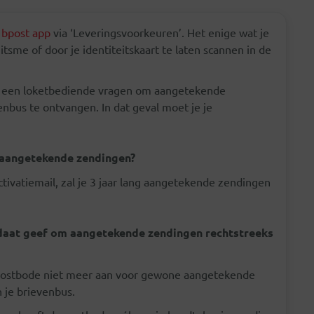
bpost app
via ‘Leveringsvoorkeuren’. Het enige wat je
 itsme of door je identiteitskaart te laten scannen in de
en een loketbediende vragen om aangetekende
enbus te ontvangen. In dat geval moet je je
 aangetekende zendingen?
ctivatiemail, zal je 3 jaar lang aangetekende zendingen
ndaat geef om aangetekende zendingen rechtstreeks
 postbode niet meer aan voor gewone aangetekende
n je brievenbus.