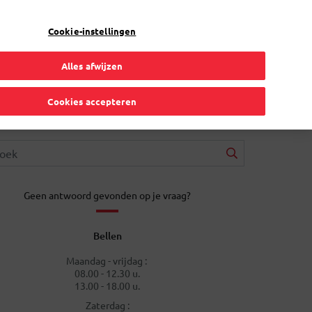
NL
Toggle Dropdown
Bpost
Particulier
Cookie-instellingen
Alles afwijzen
Cookies accepteren
Geen antwoord gevonden op je vraag?
Bellen
Maandag - vrijdag :
08.00 - 12.30 u.
13.00 - 18.00 u.
Zaterdag :