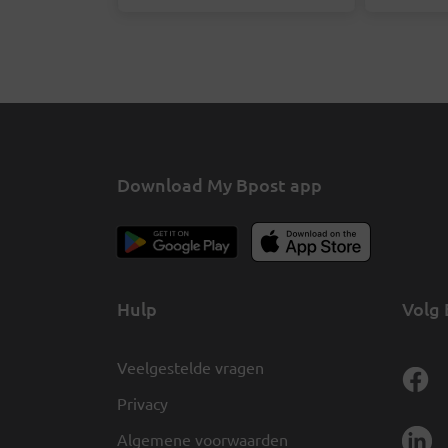
opvragen zodat we de
online 
juiste postbode hierover
deze pa
kunnen aanspreken.
Download My Bpost app
Hulp
Volg 
Veelgestelde vragen
Privacy
Algemene voorwaarden