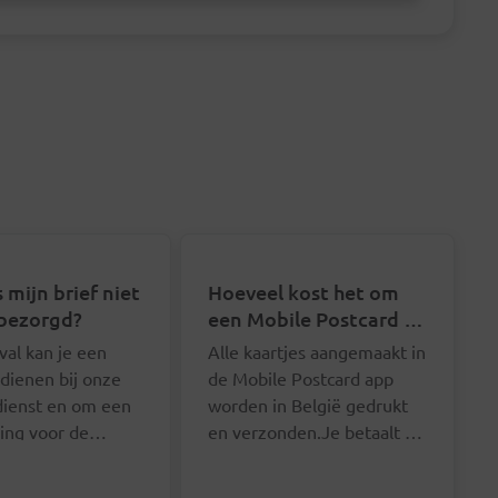
 mijn brief niet
Hoeveel kost het om
bezorgd?
een Mobile Postcard te
sturen?
eval kan je een
Alle kaartjes aangemaakt in
ndienen bij onze
de Mobile Postcard app
dienst en om een
worden in België gedrukt
ing voor de
en verzonden.Je betaalt je
kosten vragen. Je
Mobile Postcard bij de
Je hoeft je
 best via het
verzending per stuk of
postkaartjes niet een