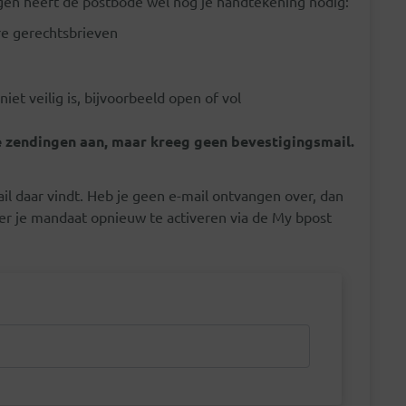
gen heeft de postbode wél nog je handtekening nodig:
re gerechtsbrieven
iet veilig is, bijvoorbeeld open of vol
 zendingen aan, maar kreeg geen bevestigingsmail.
ail daar vindt. Heb je geen e-mail ontvangen over, dan
beer je mandaat opnieuw te activeren via de My bpost