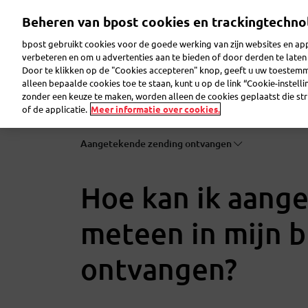
Overslaan
Beheren van bpost cookies en trackingtechno
en
naar
bpost gebruikt cookies voor de goede werking van zijn websites en appl
de
verbeteren en om u advertenties aan te bieden of door derden te lat
inhoud
Door te klikken op de "Cookies accepteren" knop, geeft u uw toestem
gaan
Pakje verzenden
Pakje ontvangen
Brief ver
alleen bepaalde cookies toe te staan, kunt u op de link “Cookie-instell
zonder een keuze te maken, worden alleen de cookies geplaatst die stri
of de applicatie.
Meer informatie over cookies.
Aangetekende zending ontvangen
Hoe kan ik aang
meteen in mijn 
ontvangen?