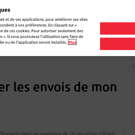
ques
Mon 
et et de ses applications, pour améliorer ses sites
épondent à vos préférences. En cliquant sur «
ion de ces cookies. Pour autoriser seulement des
r du courrier
Recevoir du courrier
Logistique
FAQ
eShop
 ». Si vous poursuivez l’utilisation sans faire de
e ou de l’application seront installés.
Plus
er les envois de mon
000 envois (avec un maximum de 10 sacs et/ou 270 kg)