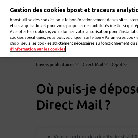
Aller
Gestion des cookies bpost et traceurs analyti
au
contenu
bpost utilise des cookies pour le bon fonctionnement de ses sites intern
principal
et ses application et pour vous proposer des publicités (de tiers) qui r
Accepter les cookies », vous donnez votre autorisation pour l’installat
Faire de la publicité
Envoyer des colis
Envoye
cookies spécifiques, vous pouvez cliquer sur le lien « Paramètres cookies
choix, seuls les cookies strictement nécessaires au fonctionnement du sit
d’information sur les cookies
Envois publicitaires
Direct Mail
Dépôt
Où puis-je dépos
Direct Mail ?
Vous effectuez des dépôts de 50 à 3 