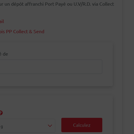
r un dépôt affranchi Port Payé ou U.V/R.D. via Collect
il
ois PP Collect & Send
é de
Calculez
 g