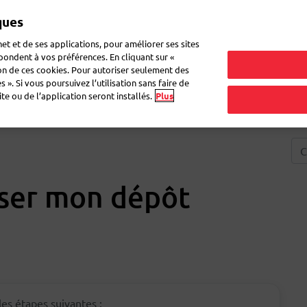
ques
Mon 
et et de ses applications, pour améliorer ses sites
épondent à vos préférences. En cliquant sur «
ion de ces cookies. Pour autoriser seulement des
r du courrier
Recevoir du courrier
Logistique
FAQ
eShop
 ». Si vous poursuivez l’utilisation sans faire de
e ou de l’application seront installés.
Plus
ser mon dépôt
les étapes suivantes :