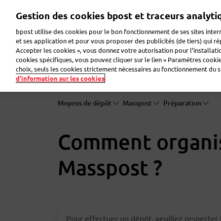
Aller
Gestion des cookies bpost et traceurs analyti
au
contenu
bpost utilise des cookies pour le bon fonctionnement de ses sites intern
principal
et ses application et pour vous proposer des publicités (de tiers) qui r
Accepter les cookies », vous donnez votre autorisation pour l’installat
Faire de la publicité
Envoyer des colis
Envoye
cookies spécifiques, vous pouvez cliquer sur le lien « Paramètres cookies
choix, seuls les cookies strictement nécessaires au fonctionnement du sit
d’information sur les cookies
Moyens de dépôt
Masspost
Préparation
Comment organi
Masspost ?
Pour effectuer un dépôt, veuillez respecter 