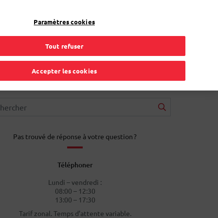
FR
Toggle Dropdown
Bpost
Professionnel
Paramètres cookies
Tout refuser
Accepter les cookies
Pas trouvé de réponse à votre question ?
Téléphoner
Lundi – vendredi :
08:00 – 12:30
13:00 – 17:30
Tarif zonal. Temps d’attente variable.