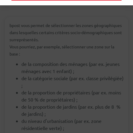
bpost vous permet de sélectionner les zones géographiques
dans lesquelles certains critères socio-démographiques sont
surreprésentés.
Vous pourriez, par exemple, sélectionner une zone sur la
base :
de la composition des ménages (par ex. jeunes
ménages avec 1 enfant) ;
de la catégorie sociale (par ex. classe privilégiée)
;
de la proportion de propriétaires (par ex. moins
de 50 % de propriétaires) ;
de la proportion de jardins (par ex. plus de 8 %
de jardins) ;
du niveau d'urbanisation (par ex. zone
résidentielle verte) ;