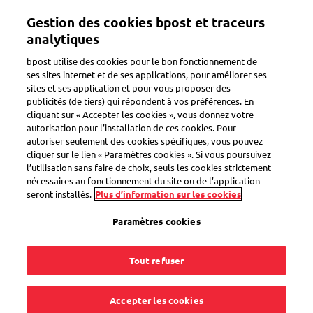
Aller
Gestion des cookies bpost et traceurs
au
Toggle navigation
contenu
analytiques
principal
bpost utilise des cookies pour le bon fonctionnement de
ses sites internet et de ses applications, pour améliorer ses
sites et ses application et pour vous proposer des
Comment ça fonctionne ?
publicités (de tiers) qui répondent à vos préférences. En
cliquant sur « Accepter les cookies », vous donnez votre
autorisation pour l’installation de ces cookies. Pour
autoriser seulement des cookies spécifiques, vous pouvez
Comment cibler
cliquer sur le lien « Paramètres cookies ». Si vous poursuivez
l’utilisation sans faire de choix, seuls les cookies strictement
certaines catégories
nécessaires au fonctionnement du site ou de l’application
seront installés.
Plus d’information sur les cookies
de la population pour
Paramètres cookies
mon courrier toutes-
Tout refuser
boîtes ?
Accepter les cookies