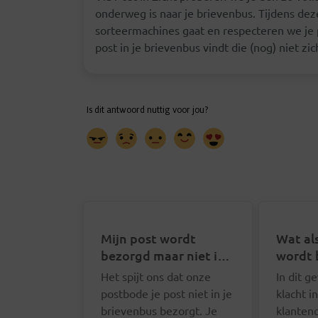
onderweg is naar je brievenbus. Tijdens dez
sorteermachines gaat en respecteren we je p
post in je brievenbus vindt die (nog) niet zic
Mijn post wordt
Wat als
bezorgd maar niet in
wordt 
mijn brievenbus. Wat
Het spijt ons dat onze
In dit g
kan ik doen?
postbode je post niet in je
klacht i
brievenbus bezorgt. Je
klanten