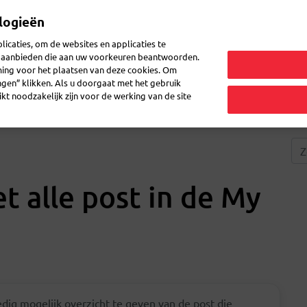
logieën
Mijn 
icaties, om de websites en applicaties te
en aanbieden die aan uw voorkeuren beantwoorden.
ming voor het plaatsen van deze cookies. Om
zenden
Post doorsturen
Veelgestelde vragen
eShop
ingen” klikken. Als u doorgaat met het gebruik
kt noodzakelijk zijn voor de werking van de site
t alle post in de My
edig mogelijk overzicht te geven van de post die