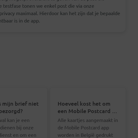
e testfase tonen we enkel post die via onze
rivacy maximaal. Hierdoor kan het zijn dat je bepaalde
htbaar is in de app.
 mijn brief niet
Hoeveel kost het om
bezorgd?
een Mobile Postcard te
sturen?
eval kan je een
Alle kaartjes aangemaakt in
ndienen bij onze
de Mobile Postcard app
dienst en om een
worden in België gedrukt