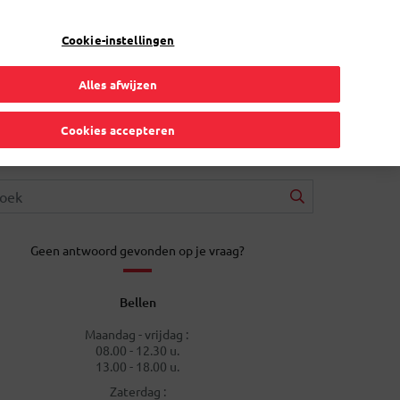
NL
Toggle Dropdown
Bpost
Particulier
Cookie-instellingen
Alles afwijzen
Cookies accepteren
Geen antwoord gevonden op je vraag?
Bellen
Maandag - vrijdag :
08.00 - 12.30 u.
13.00 - 18.00 u.
Zaterdag :