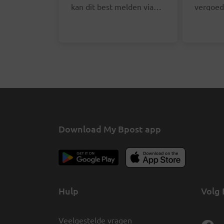
kan dit best melden via
vergoed
het online formulier. We
verzend
zullen je contactgegevens
doet dit
opvragen zodat we de
online 
juiste postbode hierover
deze pa
kunnen aanspreken.
Download My Bpost app
Hulp
Volg 
Veelgestelde vragen