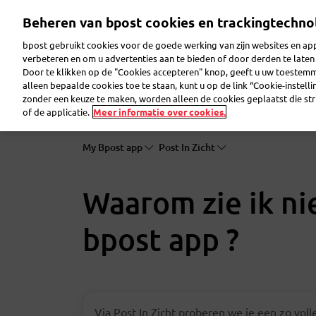
Overslaan
Beheren van bpost cookies en trackingtechno
en
naar
bpost gebruikt cookies voor de goede werking van zijn websites en appl
de
verbeteren en om u advertenties aan te bieden of door derden te lat
inhoud
Door te klikken op de "Cookies accepteren" knop, geeft u uw toestem
gaan
Pakje verzenden
Pakje ontvangen
Brief ver
alleen bepaalde cookies toe te staan, kunt u op de link “Cookie-instell
zonder een keuze te maken, worden alleen de cookies geplaatst die stri
of de applicatie.
Meer informatie over cookies.
My Bpost app
Post In Zicht
Waarom zie ik nie
bpost app ?
Via Post In Zicht proberen we je een zo voll