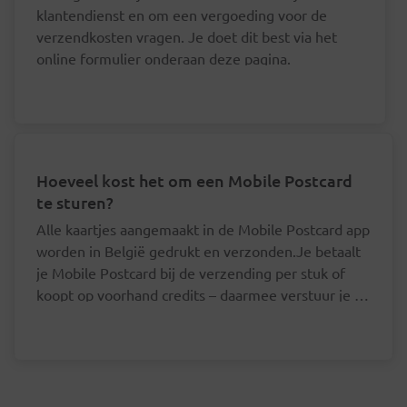
klantendienst en om een vergoeding voor de
verzendkosten vragen. Je doet dit best via het
online formulier onderaan deze pagina.
Hoeveel kost het om een Mobile Postcard
te sturen?
Alle kaartjes aangemaakt in de Mobile Postcard app
worden in België gedrukt en verzonden.Je betaalt
je Mobile Postcard bij de verzending per stuk of
koopt op voorhand credits – daarmee verstuur je je
postkaart goedkoper.Mobile Postcard - per
Je hoeft je postkaartjes niet een voor een af
stukKaartjes voor een bestemming in België
te rekenen.
worden verzonden aan binnenlands tarief: Prior
De prijs per postkaart ligt lager als je op
(volgende werkdag geleverd) of non-prior (binnen 3
voorhand minstens 5 credits koopt.
werkdagen geleverd).Voor kaartjes naar een ander
Je credits zijn gelinkt aan je account en