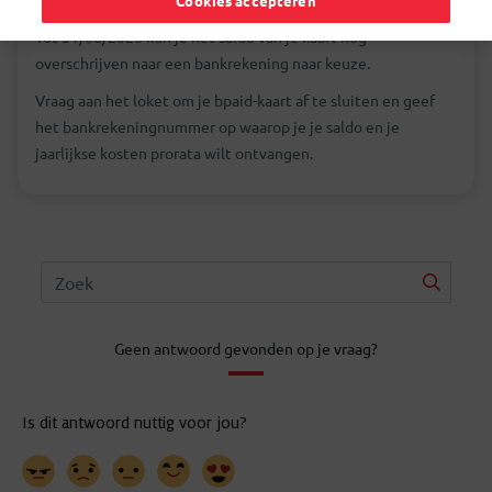
Cookies accepteren
Tot 31/08/2026 kun je het saldo van je kaart nog
overschrijven naar een bankrekening naar keuze.
Vraag aan het loket om je bpaid-kaart af te sluiten en geef
het bankrekeningnummer op waarop je je saldo en je
jaarlijkse kosten prorata wilt ontvangen.
Geen antwoord gevonden op je vraag?