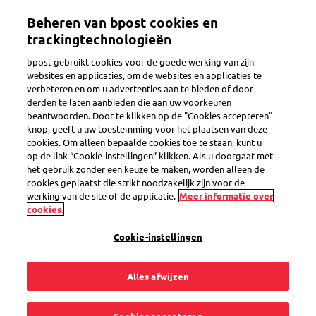
Overslaan
Beheren van bpost cookies en
en
Toggle navigation
naar
trackingtechnologieën
de
bpost gebruikt cookies voor de goede werking van zijn
inhoud
websites en applicaties, om de websites en applicaties te
gaan
verbeteren en om u advertenties aan te bieden of door
Stopzetting van bpaid
derden te laten aanbieden die aan uw voorkeuren
beantwoorden. Door te klikken op de "Cookies accepteren"
knop, geeft u uw toestemming voor het plaatsen van deze
cookies. Om alleen bepaalde cookies toe te staan, kunt u
Hoe kan ik mijn saldo
op de link “Cookie-instellingen” klikken. Als u doorgaat met
het gebruik zonder een keuze te maken, worden alleen de
terugkrijgen tussen
cookies geplaatst die strikt noodzakelijk zijn voor de
werking van de site of de applicatie.
Meer informatie over
cookies.
01/03/2026 en
Cookie-instellingen
31/08/2026?
Alles afwijzen