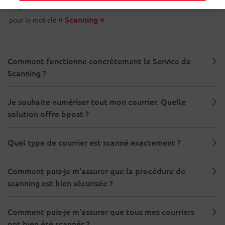
9
questions
« Scanning »
pour le mot-clé
Comment fonctionne concrètement le Service de
Scanning ?
Je souhaite numériser tout mon courrier. Quelle
solution offre bpost ?
Quel type de courrier est scanné exactement ?
Comment puis-je m'assurer que la procédure de
scanning est bien sécurisée ?
Comment puis-je m'assurer que tous mes courriers
ont bien été scannés ?