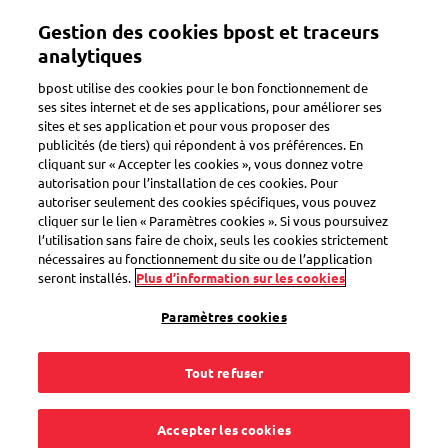
Aller
Gestion des cookies bpost et traceurs
au
Toggle navigation
contenu
analytiques
principal
bpost utilise des cookies pour le bon fonctionnement de
ses sites internet et de ses applications, pour améliorer ses
sites et ses application et pour vous proposer des
publicités (de tiers) qui répondent à vos préférences. En
Search
cliquant sur « Accepter les cookies », vous donnez votre
autorisation pour l’installation de ces cookies. Pour
autoriser seulement des cookies spécifiques, vous pouvez
cliquer sur le lien « Paramètres cookies ». Si vous poursuivez
Scanning
l’utilisation sans faire de choix, seuls les cookies strictement
nécessaires au fonctionnement du site ou de l’application
seront installés.
Plus d’information sur les cookies
Comment cela fonctionne ?
Il y a un problème
Paramètres cookies
Sécurité
Reporting
Tout refuser
Accepter les cookies