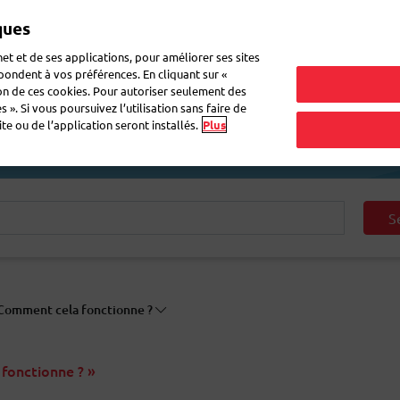
ques
Mon 
et et de ses applications, pour améliorer ses sites
épondent à vos préférences. En cliquant sur «
ion de ces cookies. Pour autoriser seulement des
r du courrier
Recevoir du courrier
Logistique
FAQ
eShop
 ». Si vous poursuivez l’utilisation sans faire de
e ou de l’application seront installés.
Plus
S
Comment cela fonctionne ?
fonctionne ? »