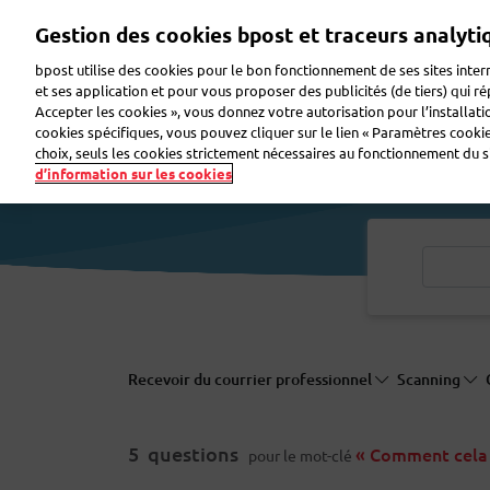
Aller
Gestion des cookies bpost et traceurs analyti
au
contenu
bpost utilise des cookies pour le bon fonctionnement de ses sites intern
principal
et ses application et pour vous proposer des publicités (de tiers) qui r
Accepter les cookies », vous donnez votre autorisation pour l’installat
Faire de la publicité
Envoyer des colis
Envoye
cookies spécifiques, vous pouvez cliquer sur le lien « Paramètres cookies
choix, seuls les cookies strictement nécessaires au fonctionnement du sit
d’information sur les cookies
Recevoir du courrier professionnel
Scanning
5
questions
« Comment cela 
pour le mot-clé