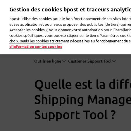
Aller
Gestion des cookies bpost et traceurs analyti
au
contenu
bpost utilise des cookies pour le bon fonctionnement de ses sites intern
principal
et ses application et pour vous proposer des publicités (de tiers) qui r
Accepter les cookies », vous donnez votre autorisation pour l’installat
Faire de la publicité
Envoyer des colis
Envoye
cookies spécifiques, vous pouvez cliquer sur le lien « Paramètres cookies
choix, seuls les cookies strictement nécessaires au fonctionnement du sit
d’information sur les cookies
Outils en ligne
Customer Support Tool
Quelle est la dif
Shipping Manage
Support Tool ?