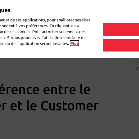
ques
Mon 
et et de ses applications, pour améliorer ses sites
épondent à vos préférences. En cliquant sur «
ion de ces cookies. Pour autoriser seulement des
r du courrier
Recevoir du courrier
Logistique
FAQ
eShop
 ». Si vous poursuivez l’utilisation sans faire de
e ou de l’application seront installés.
Plus
férence entre le
r et le Customer