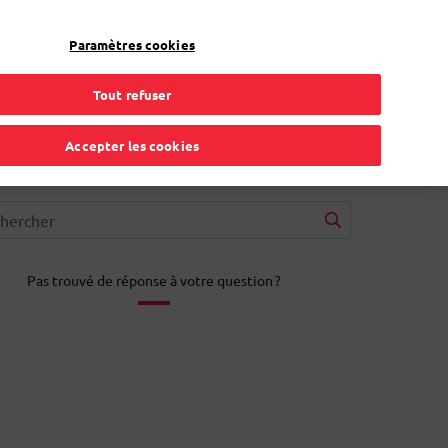
FR
Toggle Dropdown
Bpost
Professionnel
Paramètres cookies
Tout refuser
Accepter les cookies
Pas trouvé de réponse à votre question ?