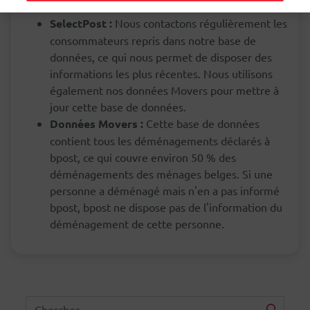
SelectPost :
Nous contactons régulièrement les
consommateurs repris dans notre base de
données, ce qui nous permet de disposer des
informations les plus récentes. Nous utilisons
également nos données Movers pour mettre à
jour cette base de données.
Données Movers :
Cette base de données
contient tous les déménagements déclarés à
bpost, ce qui couvre environ 50 % des
déménagements des ménages belges. Si une
personne a déménagé mais n'en a pas informé
bpost, bpost ne dispose pas de l'information du
déménagement de cette personne.