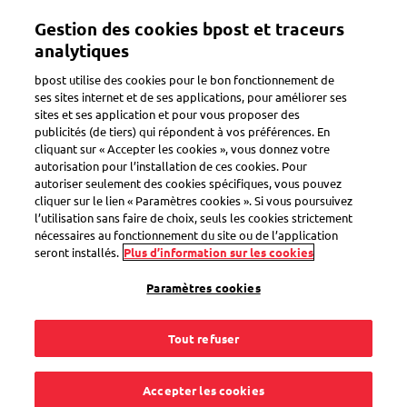
Aller
Gestion des cookies bpost et traceurs
au
Toggle navigation
contenu
analytiques
principal
bpost utilise des cookies pour le bon fonctionnement de
ses sites internet et de ses applications, pour améliorer ses
sites et ses application et pour vous proposer des
Data Quality
publicités (de tiers) qui répondent à vos préférences. En
cliquant sur « Accepter les cookies », vous donnez votre
autorisation pour l’installation de ces cookies. Pour
autoriser seulement des cookies spécifiques, vous pouvez
Comment fait bpost
cliquer sur le lien « Paramètres cookies ». Si vous poursuivez
l’utilisation sans faire de choix, seuls les cookies strictement
pour s'assurer que
nécessaires au fonctionnement du site ou de l’application
seront installés.
Plus d’information sur les cookies
ses données soient à
Paramètres cookies
jour ?
Tout refuser
Accepter les cookies