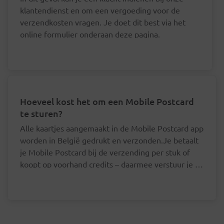
klantendienst en om een vergoeding voor de
verzendkosten vragen. Je doet dit best via het
online formulier onderaan deze pagina.
Hoeveel kost het om een Mobile Postcard
te sturen?
Alle kaartjes aangemaakt in de Mobile Postcard app
worden in België gedrukt en verzonden.Je betaalt
je Mobile Postcard bij de verzending per stuk of
koopt op voorhand credits – daarmee verstuur je je
postkaart goedkoper.Mobile Postcard - per
Je hoeft je postkaartjes niet een voor een af
stukKaartjes voor een bestemming in België
te rekenen.
worden verzonden aan binnenlands tarief: Prior
De prijs per postkaart ligt lager als je op
(volgende werkdag geleverd) of non-prior (binnen 3
voorhand minstens 5 credits koopt.