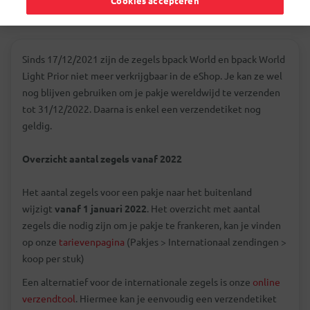
Cookies accepteren
Sinds 17/12/2021 zijn de zegels bpack World en bpack World
Light Prior niet meer verkrijgbaar in de eShop. Je kan ze wel
nog blijven gebruiken om je pakje wereldwijd te verzenden
tot 31/12/2022. Daarna is enkel een verzendetiket nog
geldig.
Overzicht aantal zegels vanaf 2022
Het aantal zegels voor een pakje naar het buitenland
wijzigt
vanaf 1 januari 2022
. Het overzicht met aantal
zegels die nodig zijn om je pakje te frankeren, kan je vinden
op onze
tarievenpagina
(Pakjes > Internationaal zendingen >
koop per stuk)
Een alternatief voor de internationale zegels is onze
online
verzendtool
. Hiermee kan je eenvoudig een verzendetiket