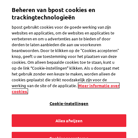
Overslaan
Beheren van bpost cookies en
en
Toggle navigation
naar
trackingtechnologieën
de
bpost gebruikt cookies voor de goede werking van zijn
inhoud
websites en applicaties, om de websites en applicaties te
gaan
verbeteren en om u advertenties aan te bieden of door
eShop
derden te laten aanbieden die aan uw voorkeuren
beantwoorden. Door te klikken op de "Cookies accepteren"
knop, geeft u uw toestemming voor het plaatsen van deze
cookies. Om alleen bepaalde cookies toe te staan, kunt u
Ik vind de zegels
op de link “Cookie-instellingen” klikken. Als u doorgaat met
het gebruik zonder een keuze te maken, worden alleen de
bpack World en
cookies geplaatst die strikt noodzakelijk zijn voor de
werking van de site of de applicatie.
Meer informatie over
cookies.
bpack World Light
Cookie-instellingen
Prior niet meer in de
Alles afwijzen
eShop. Hoe komt dit?