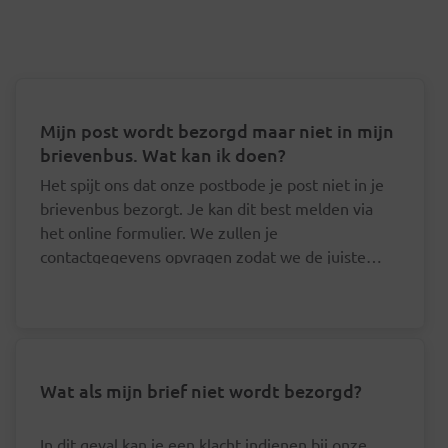
Mijn post wordt bezorgd maar niet in mijn
brievenbus. Wat kan ik doen?
Het spijt ons dat onze postbode je post niet in je
brievenbus bezorgt. Je kan dit best melden via
het online formulier. We zullen je
contactgegevens opvragen zodat we de juiste
postbode hierover kunnen aanspreken.
Wat als mijn brief niet wordt bezorgd?
In dit geval kan je een klacht indienen bij onze