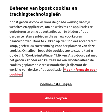
Overslaan
Beheren van bpost cookies en
en
Toggle navigation
naar
trackingtechnologieën
de
bpost gebruikt cookies voor de goede werking van zijn
inhoud
websites en applicaties, om de websites en applicaties te
gaan
verbeteren en om u advertenties aan te bieden of door
Aangetekende zending ontvangen
derden te laten aanbieden die aan uw voorkeuren
beantwoorden. Door te klikken op de "Cookies accepteren"
knop, geeft u uw toestemming voor het plaatsen van deze
cookies. Om alleen bepaalde cookies toe te staan, kunt u
Ik kan mijn
op de link “Cookie-instellingen” klikken. Als u doorgaat met
het gebruik zonder een keuze te maken, worden alleen de
aangetekende
cookies geplaatst die strikt noodzakelijk zijn voor de
werking van de site of de applicatie.
Meer informatie over
cookies.
zending pas afhalen
Cookie-instellingen
na de uiterste datum
Alles afwijzen
op het