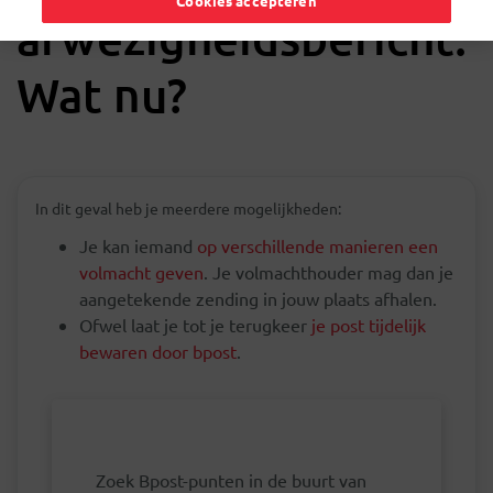
Cookies accepteren
afwezigheidsbericht.
Wat nu?
In dit geval heb je meerdere mogelijkheden:
Je kan iemand
op verschillende manieren een
volmacht geven
. Je volmachthouder mag dan je
aangetekende zending in jouw plaats afhalen.
Ofwel laat je tot je terugkeer
je post tijdelijk
bewaren door bpost
.
Zoek Bpost-punten in de buurt van