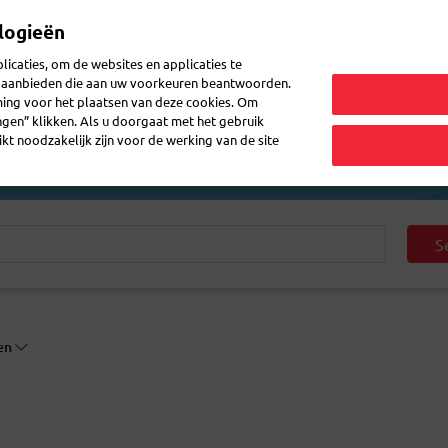
logieën
Mijn 
icaties, om de websites en applicaties te
en aanbieden die aan uw voorkeuren beantwoorden.
ming voor het plaatsen van deze cookies. Om
zenden
Post ontvangen
Logistiek
FAQ
eShop
ingen” klikken. Als u doorgaat met het gebruik
kt noodzakelijk zijn voor de werking van de site
S
ven