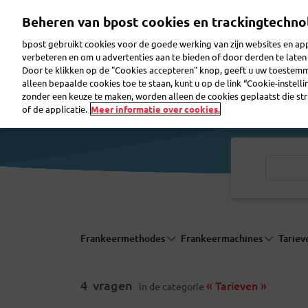
Overslaan
Beheren van bpost cookies en trackingtechno
en
naar
bpost gebruikt cookies voor de goede werking van zijn websites en appl
de
verbeteren en om u advertenties aan te bieden of door derden te lat
inhoud
Door te klikken op de "Cookies accepteren" knop, geeft u uw toestem
gaan
Reclame maken
Pakjes verzenden
Post ver
alleen bepaalde cookies toe te staan, kunt u op de link “Cookie-instell
zonder een keuze te maken, worden alleen de cookies geplaatst die stri
of de applicatie.
Meer informatie over cookies.
Frankeermethodes
Frankeermachines
Tarie
4
vragen
« Tarieven »
in de categorie