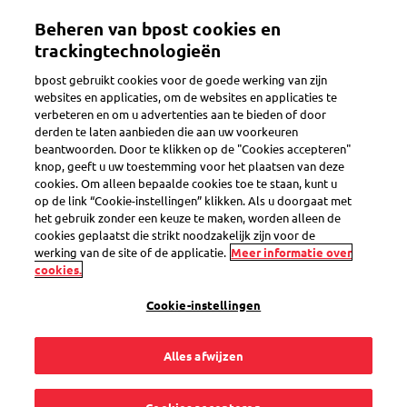
Overslaan
Beheren van bpost cookies en
en
Toggle navigation
naar
trackingtechnologieën
de
bpost gebruikt cookies voor de goede werking van zijn
inhoud
websites en applicaties, om de websites en applicaties te
gaan
verbeteren en om u advertenties aan te bieden of door
Tarieven
derden te laten aanbieden die aan uw voorkeuren
beantwoorden. Door te klikken op de "Cookies accepteren"
knop, geeft u uw toestemming voor het plaatsen van deze
cookies. Om alleen bepaalde cookies toe te staan, kunt u
Mijn
op de link “Cookie-instellingen” klikken. Als u doorgaat met
het gebruik zonder een keuze te maken, worden alleen de
frankeermachine
cookies geplaatst die strikt noodzakelijk zijn voor de
werking van de site of de applicatie.
Meer informatie over
cookies.
werkt nog met de
Cookie-instellingen
oude tarieven. Wat
Alles afwijzen
zijn de gevolgen?