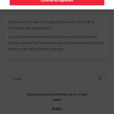
Cookies accepteren
Uw post wordt naar u teruggezonden met de melding
'Onvoldoende gefrankeerd'.
Lees de gebruikershandleiding van uw machine of neem
contact op met uw leverancier om het tariefoverzicht bij te
werken met de geldende tarieven.
Geen antwoord gevonden op je vraag?
Bellen