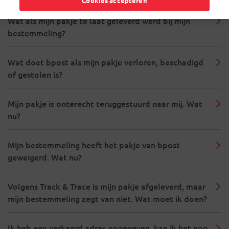
Cookies accepteren
Wat als mijn pakje te laat geleverd werd bij mijn
bestemmeling?
Wat doet bpost als mijn pakje verloren, beschadigd
of gestolen is?
Mijn pakje is onterecht teruggestuurd naar mij. Wat
nu?
Mijn bestemmeling heeft het pakje van bpost
geweigerd. Wat nu?
Volgens Track & Trace is mijn pakje afgeleverd, maar
mijn bestemmeling zegt van niet. Wat moet ik doen?
Ik heb een verkeerd adres opgegeven, kan ik het nog