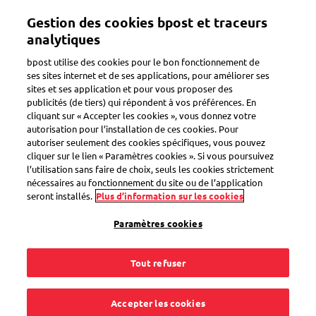
Aller
Gestion des cookies bpost et traceurs
au
Toggle navigation
contenu
analytiques
principal
bpost utilise des cookies pour le bon fonctionnement de
ses sites internet et de ses applications, pour améliorer ses
sites et ses application et pour vous proposer des
eShop
publicités (de tiers) qui répondent à vos préférences. En
cliquant sur « Accepter les cookies », vous donnez votre
autorisation pour l’installation de ces cookies. Pour
autoriser seulement des cookies spécifiques, vous pouvez
Puis-je payer en
cliquer sur le lien « Paramètres cookies ». Si vous poursuivez
l’utilisation sans faire de choix, seuls les cookies strictement
toute sécurité dans
nécessaires au fonctionnement du site ou de l’application
seront installés.
Plus d’information sur les cookies
l'eShop ?
Paramètres cookies
Tout refuser
Votre commande dans l'eShop est hautement sécurisée et
Accepter les cookies