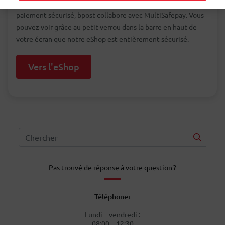
reste confidentielle. Pour garantir cet environnement de
paiement sécurisé, bpost collabore avec MultiSafepay. Vous
pouvez voir grâce au petit verrou dans la barre en haut de
votre écran que notre eShop est entièrement sécurisé.
Vers l'eShop
Pas trouvé de réponse à votre question ?
Téléphoner
Lundi – vendredi :
08:00 – 12:30