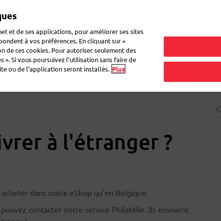
ques
Mon 
et et de ses applications, pour améliorer ses sites
épondent à vos préférences. En cliquant sur «
ion de ces cookies. Pour autoriser seulement des
ne lettre
Déménagement
Questions fréquentes
eShop
 ». Si vous poursuivez l’utilisation sans faire de
e ou de l’application seront installés.
Plus
ivrer à l'étranger ?
z acheter dans notre eShop qu'en Belgique.
pouvez contacter notre service Philatélie. Ils envoient