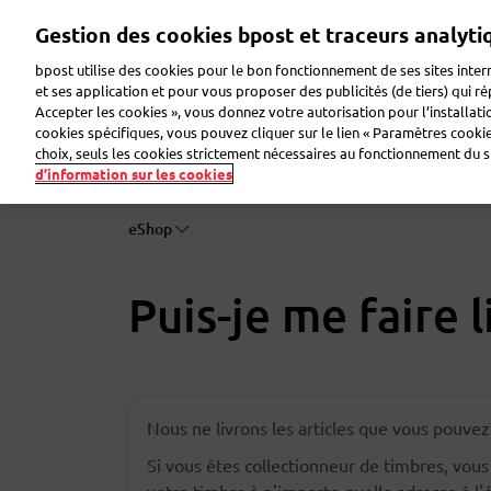
Aller
Gestion des cookies bpost et traceurs analyti
au
contenu
bpost utilise des cookies pour le bon fonctionnement de ses sites intern
principal
et ses application et pour vous proposer des publicités (de tiers) qui r
Accepter les cookies », vous donnez votre autorisation pour l’installat
Envoyer un colis
Recevoir un colis
Envoyer u
cookies spécifiques, vous pouvez cliquer sur le lien « Paramètres cookies
choix, seuls les cookies strictement nécessaires au fonctionnement du sit
d’information sur les cookies
eShop
Puis-je me faire l
Nous ne livrons les articles que vous pouve
Si vous êtes collectionneur de timbres, vous 