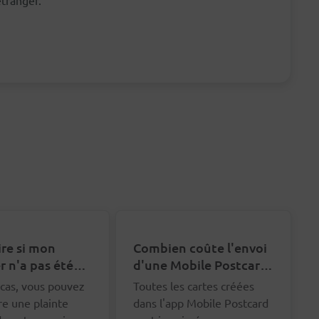
étranger.
ire si mon
Combien coûte l'envoi
r n'a pas été
d'une Mobile Postcard
ué ?
?
cas, vous pouvez
Toutes les cartes créées
re une plainte
dans l'app Mobile Postcard