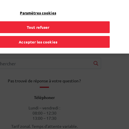
FR
Toggle Dropdown
Bpost
Résidentiel
Paramètres cookies
Tout refuser
Accepter les cookies
Pas trouvé de réponse à votre question ?
Téléphoner
Lundi – vendredi :
08:00 – 12:30
13:00 – 17:30
Tarif zonal. Temps d’attente variable.