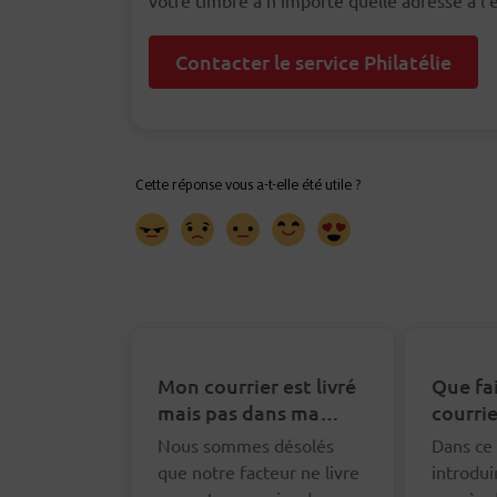
votre timbre à n'importe quelle adresse à l'
Contacter le service Philatélie
Mon courrier est livré
Que fa
mais pas dans ma
courrie
boîte aux lettres. Que
distrib
Nous sommes désolés
Dans ce 
puis-je faire ?
que notre facteur ne livre
introdui