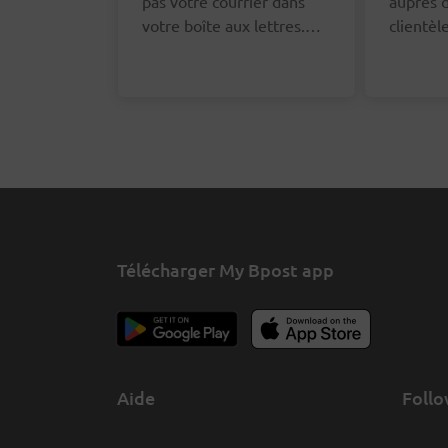
pas votre courrier dans
auprès d
votre boîte aux lettres.
clientè
Vous pouvez le signaler
un remb
via le formulaire en ligne.
frais d'
Nous vous demanderons
faire, v
vos coordonnées afin que
le formu
nous puissions nous
bas de c
adresser au bon facteur à
ce sujet.
Télécharger My Bpost app
Aide
Follo