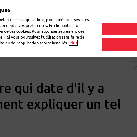
ques
Mon 
et et de ses applications, pour améliorer ses sites
épondent à vos préférences. En cliquant sur «
ion de ces cookies. Pour autoriser seulement des
ne lettre
Déménagement
Questions fréquentes
eShop
 ». Si vous poursuivez l’utilisation sans faire de
e ou de l’application seront installés.
Plus
re qui date d'il y a
ent expliquer un tel