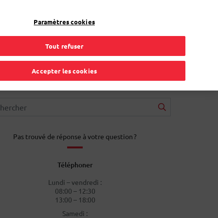
FR
Toggle Dropdown
Bpost
Résidentiel
Paramètres cookies
Tout refuser
Accepter les cookies
Pas trouvé de réponse à votre question ?
Téléphoner
Lundi – vendredi :
08:00 – 12:30
13:00 – 18:00
Samedi :