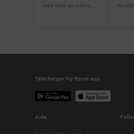
votre boîte aux lettres.
clientè
Vous pouvez le signaler
un remb
via le formulaire en ligne.
frais d'
Nous vous demanderons
faire, v
vos coordonnées afin que
le formu
nous puissions nous
bas de c
adresser au bon facteur à
ce sujet.
Télécharger My Bpost app
Aide
Follo