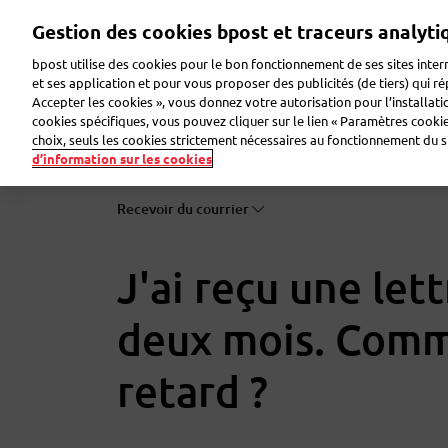
Aller
Gestion des cookies bpost et traceurs analyti
au
contenu
bpost utilise des cookies pour le bon fonctionnement de ses sites intern
principal
et ses application et pour vous proposer des publicités (de tiers) qui r
Accepter les cookies », vous donnez votre autorisation pour l’installat
Envoyer un colis
Recevoir un colis
Envoyer u
cookies spécifiques, vous pouvez cliquer sur le lien « Paramètres cookies
choix, seuls les cookies strictement nécessaires au fonctionnement du sit
d’information sur les cookies
Recevoir du courrier
J'ai reçu une lett
deux mois. Comm
retard ?