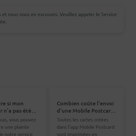
ls et nous nous en excusons. Veuillez appeler le Service
nte.
ire si mon
Combien coûte l'envoi
r n'a pas été
d'une Mobile Postcard
ué ?
?
cas, vous pouvez
Toutes les cartes créées
re une plainte
dans l'app Mobile Postcard
e notre service
sont imprimées en