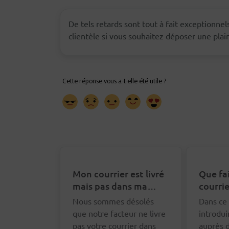
De tels retards sont tout à fait exceptionne
clientèle si vous souhaitez déposer une plai
Mon courrier est livré
Que fa
mais pas dans ma
courrie
boîte aux lettres. Que
distrib
Nous sommes désolés
Dans ce 
puis-je faire ?
que notre facteur ne livre
introdui
pas votre courrier dans
auprès d