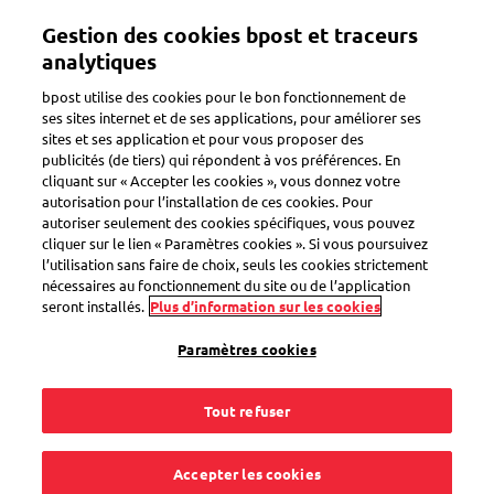
Aller
Gestion des cookies bpost et traceurs
au
Toggle navigation
contenu
analytiques
principal
bpost utilise des cookies pour le bon fonctionnement de
ses sites internet et de ses applications, pour améliorer ses
sites et ses application et pour vous proposer des
eShop
publicités (de tiers) qui répondent à vos préférences. En
cliquant sur « Accepter les cookies », vous donnez votre
autorisation pour l’installation de ces cookies. Pour
autoriser seulement des cookies spécifiques, vous pouvez
Ai-je droit à une
cliquer sur le lien « Paramètres cookies ». Si vous poursuivez
l’utilisation sans faire de choix, seuls les cookies strictement
remise sur l'eShop si
nécessaires au fonctionnement du site ou de l’application
seront installés.
Plus d’information sur les cookies
j'achète de grandes
Paramètres cookies
quantités ?
Tout refuser
Accepter les cookies