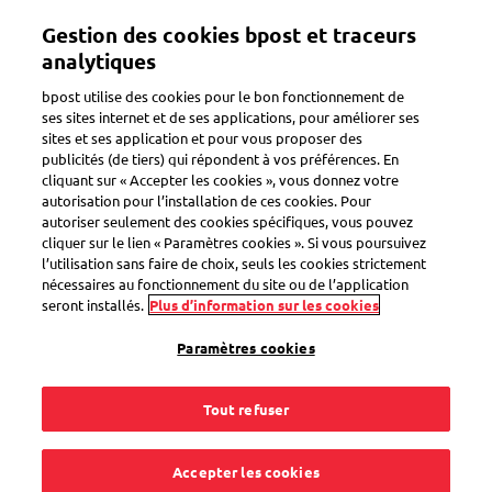
Aller
Gestion des cookies bpost et traceurs
au
Toggle navigation
contenu
analytiques
principal
bpost utilise des cookies pour le bon fonctionnement de
ses sites internet et de ses applications, pour améliorer ses
sites et ses application et pour vous proposer des
publicités (de tiers) qui répondent à vos préférences. En
Search
cliquant sur « Accepter les cookies », vous donnez votre
autorisation pour l’installation de ces cookies. Pour
autoriser seulement des cookies spécifiques, vous pouvez
cliquer sur le lien « Paramètres cookies ». Si vous poursuivez
Collaborateur
l’utilisation sans faire de choix, seuls les cookies strictement
nécessaires au fonctionnement du site ou de l’application
seront installés.
Plus d’information sur les cookies
2
questions
Paramètres cookies
« Collaborateur »
pour le mot-clé
Tout refuser
L'employé du Bureau de Poste ou Point Poste avec
qui j'ai été en contact n'était pas agréable. Que puis-je
Accepter les cookies