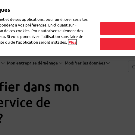
ques
Mon 
et et de ses applications, pour améliorer ses sites
épondent à vos préférences. En cliquant sur «
ion de ces cookies. Pour autoriser seulement des
r du courrier
Recevoir du courrier
Logistique
FAQ
eShop
 ». Si vous poursuivez l’utilisation sans faire de
e ou de l’application seront installés.
Plus
l
Mon entreprise déménage
Modifier les données
fier dans mon
ervice de
?