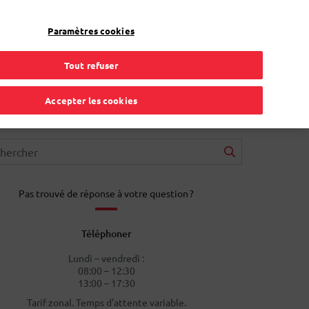
FR
Toggle Dropdown
Bpost
Professionnel
Paramètres cookies
Tout refuser
Accepter les cookies
Pas trouvé de réponse à votre question ?
Téléphoner
Lundi – vendredi :
08:00 – 12:30
13:00 – 17:30
Tarif zonal. Temps d’attente variable.