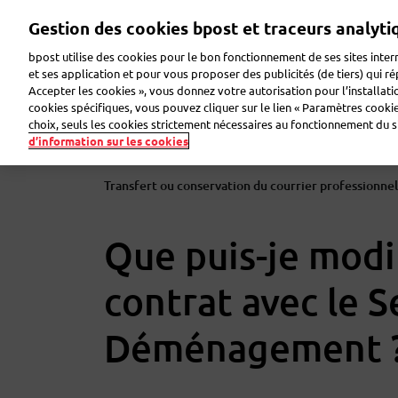
Aller
Gestion des cookies bpost et traceurs analyti
au
contenu
bpost utilise des cookies pour le bon fonctionnement de ses sites intern
principal
et ses application et pour vous proposer des publicités (de tiers) qui r
Accepter les cookies », vous donnez votre autorisation pour l’installat
Faire de la publicité
Envoyer des colis
Envoye
cookies spécifiques, vous pouvez cliquer sur le lien « Paramètres cookies
choix, seuls les cookies strictement nécessaires au fonctionnement du sit
d’information sur les cookies
Transfert ou conservation du courrier professionne
Que puis-je modi
contrat avec le S
Déménagement 