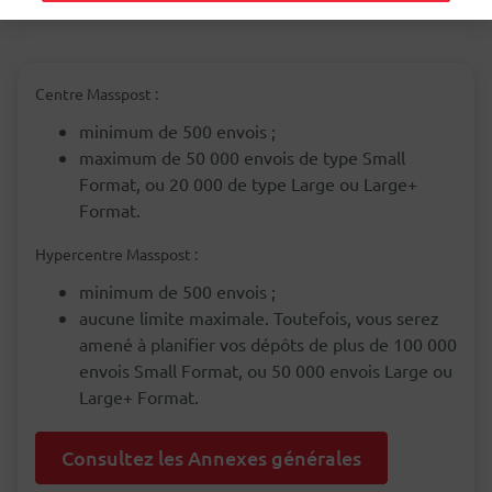
Centre Masspost :
minimum de 500 envois ;
maximum de 50 000 envois de type Small
Format, ou 20 000 de type Large ou Large+
Format.
Hypercentre Masspost :
minimum de 500 envois ;
aucune limite maximale. Toutefois, vous serez
amené à planifier vos dépôts de plus de 100 000
envois Small Format, ou 50 000 envois Large ou
Large+ Format.
Consultez les Annexes générales