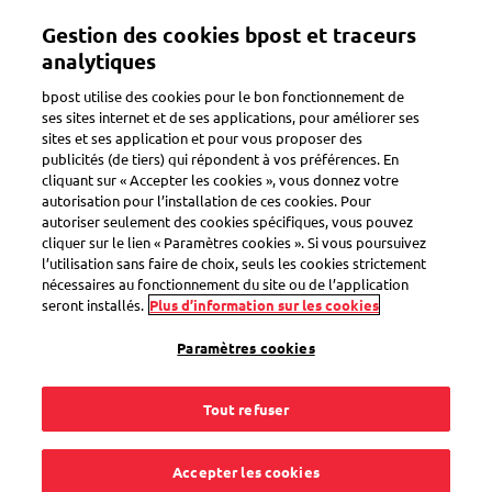
Aller
Gestion des cookies bpost et traceurs
au
Toggle navigation
contenu
analytiques
principal
bpost utilise des cookies pour le bon fonctionnement de
ses sites internet et de ses applications, pour améliorer ses
sites et ses application et pour vous proposer des
(Hyper)centre Masspost
publicités (de tiers) qui répondent à vos préférences. En
cliquant sur « Accepter les cookies », vous donnez votre
autorisation pour l’installation de ces cookies. Pour
autoriser seulement des cookies spécifiques, vous pouvez
A partir de quel
cliquer sur le lien « Paramètres cookies ». Si vous poursuivez
l’utilisation sans faire de choix, seuls les cookies strictement
volume dois-je faire
nécessaires au fonctionnement du site ou de l’application
seront installés.
Plus d’information sur les cookies
mon dépôt dans un
Paramètres cookies
Hypercentre
Tout refuser
Masspost ?
Accepter les cookies