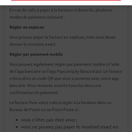
En cas de colis à payer à la livraison à domicile, plusieurs
modes de paiement existent :
Régler en espèces
Vous pouvez payer le facteur en espèces, mais vous devez
donner le montant exact.
Régler par paiement mobile
Vous pouvez également régler par paiement mobile à l'aide
de l'app bancaire ou l'app Payconiq by Bancontact. Le facteur
créera alors un code QR que vous scannerez avec votre app
bancaire. Vous recevrez ensuite tous les deux une
confirmation du paiement.
Le facteur livre votre colis à régler à la livraison dans un
Bureau de Poste ou un Point Poste si :
vous n'êtes pas chez vous ;
vous ne pouvez pas payer le montant exact en