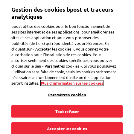
Aller
Gestion des cookies bpost et traceurs
au
Toggle navigation
contenu
analytiques
principal
bpost utilise des cookies pour le bon fonctionnement de
ses sites internet et de ses applications, pour améliorer ses
sites et ses application et pour vous proposer des
Paiement
publicités (de tiers) qui répondent à vos préférences. En
cliquant sur « Accepter les cookies », vous donnez votre
autorisation pour l’installation de ces cookies. Pour
autoriser seulement des cookies spécifiques, vous pouvez
Des frais sont liés à
cliquer sur le lien « Paramètres cookies ». Si vous poursuivez
l’utilisation sans faire de choix, seuls les cookies strictement
la livraison de mon
nécessaires au fonctionnement du site ou de l’application
seront installés.
Plus d’information sur les cookies
colis. Comment les
Paramètres cookies
régler ?
Tout refuser
Accepter les cookies