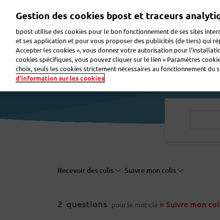
Aller
Gestion des cookies bpost et traceurs analyti
au
contenu
bpost utilise des cookies pour le bon fonctionnement de ses sites intern
principal
et ses application et pour vous proposer des publicités (de tiers) qui r
Accepter les cookies », vous donnez votre autorisation pour l’installat
Faire de la publicité
Envoyer des colis
Envoye
cookies spécifiques, vous pouvez cliquer sur le lien « Paramètres cookies
choix, seuls les cookies strictement nécessaires au fonctionnement du sit
d’information sur les cookies
Recevoir des colis
Suivre mon colis
2
questions
« Suivre mon col
pour le mot-clé