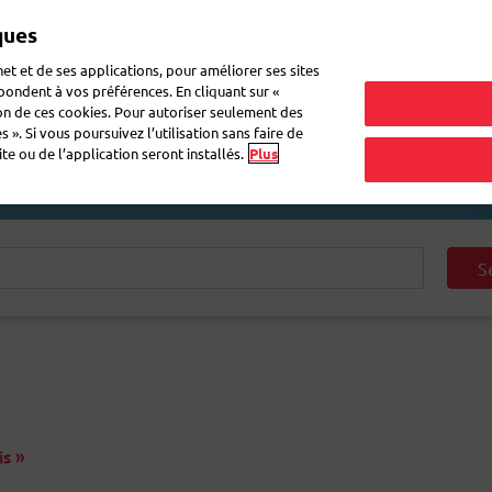
ques
Mon 
et et de ses applications, pour améliorer ses sites
épondent à vos préférences. En cliquant sur «
ion de ces cookies. Pour autoriser seulement des
r du courrier
Recevoir du courrier
Logistique
FAQ
eShop
 ». Si vous poursuivez l’utilisation sans faire de
e ou de l’application seront installés.
Plus
S
is »