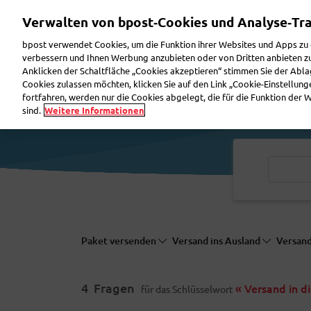
Direkt
Verwalten von bpost‑Cookies und Analyse‑Tr
zum
Inhalt
bpost verwendet Cookies, um die Funktion ihrer Websites und Apps zu
verbessern und Ihnen Werbung anzubieten oder von Dritten anbieten zu 
Anklicken der Schaltfläche „Cookies akzeptieren“ stimmen Sie der Abla
Paket versenden
Paket erhalten
Brief vers
Cookies zulassen möchten, klicken Sie auf den Link „Cookie-Einstellun
fortfahren, werden nur die Cookies abgelegt, die für die Funktion der
sind.
Weitere Informationen
Paket versenden
Versand ins Ausland
Versand
4
Fragen
« Versand in d
für das Schlüsselwort