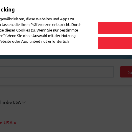
acking
Mein 
 gewährleisten, diese Websites und Apps zu
lassen, die Ihren Präferenzen entspricht. Durch
ge dieser Cookies zu. Wenn Sie nur bestimmte
enden
Post nachsenden
Häufig gestellte Fragen
eShop
gen": Wenn Sie ohne Auswahl mit der Nutzung
 Website oder App unbedingt erforderlich
S
 in die USA
ie USA »