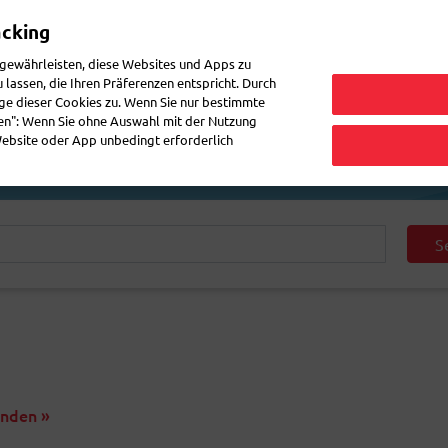
acking
Mein 
 gewährleisten, diese Websites und Apps zu
lassen, die Ihren Präferenzen entspricht. Durch
ge dieser Cookies zu. Wenn Sie nur bestimmte
enden
Post nachsenden
Häufig gestellte Fragen
eShop
gen": Wenn Sie ohne Auswahl mit der Nutzung
 Website oder App unbedingt erforderlich
S
enden »