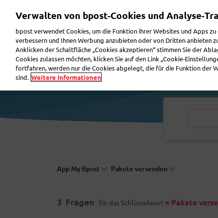
Direkt
Verwalten von bpost‑Cookies und Analyse‑Tr
zum
Inhalt
bpost verwendet Cookies, um die Funktion ihrer Websites und Apps zu
verbessern und Ihnen Werbung anzubieten oder von Dritten anbieten zu 
Anklicken der Schaltfläche „Cookies akzeptieren“ stimmen Sie der Abla
Paket versenden
Paket erhalten
Brief vers
Cookies zulassen möchten, klicken Sie auf den Link „Cookie-Einstellun
fortfahren, werden nur die Cookies abgelegt, die für die Funktion der
sind.
Weitere Informationen
App My Bpost
Pakete versenden
3
Fragen
« Pakete vers
für das Schlüsselwort