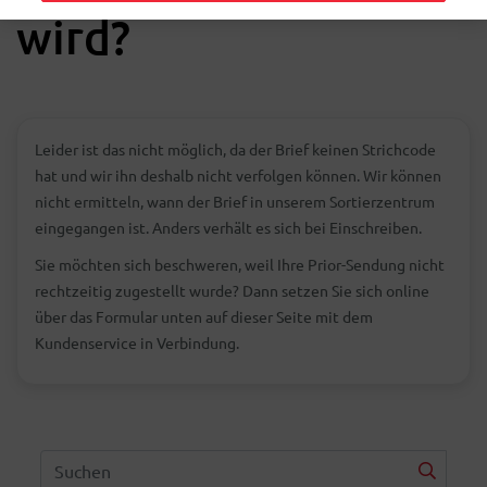
wird?
Leider ist das nicht möglich, da der Brief keinen Strichcode
hat und wir ihn deshalb nicht verfolgen können. Wir können
nicht ermitteln, wann der Brief in unserem Sortierzentrum
eingegangen ist. Anders verhält es sich bei Einschreiben.
Sie möchten sich beschweren, weil Ihre Prior-Sendung nicht
rechtzeitig zugestellt wurde? Dann setzen Sie sich online
über das Formular unten auf dieser Seite mit dem
Kundenservice in Verbindung.