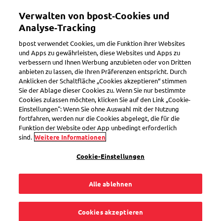
Direkt
Verwalten von bpost‑Cookies und
zum
Toggle navigation
Inhalt
Analyse‑Tracking
bpost verwendet Cookies, um die Funktion ihrer Websites
und Apps zu gewährleisten, diese Websites und Apps zu
verbessern und Ihnen Werbung anzubieten oder von Dritten
Prior/Non-Prior
anbieten zu lassen, die Ihren Präferenzen entspricht. Durch
Anklicken der Schaltfläche „Cookies akzeptieren“ stimmen
Sie der Ablage dieser Cookies zu. Wenn Sie nur bestimmte
Cookies zulassen möchten, klicken Sie auf den Link „Cookie-
Erhalte ich
Einstellungen": Wenn Sie ohne Auswahl mit der Nutzung
fortfahren, werden nur die Cookies abgelegt, die für die
Schadenersatz, wenn
Funktion der Website oder App unbedingt erforderlich
sind.
Weitere Informationen
meine Prior-Sendung
Cookie-Einstellungen
nicht am nächsten
Alle ablehnen
Werktag zugestellt
Cookies akzeptieren